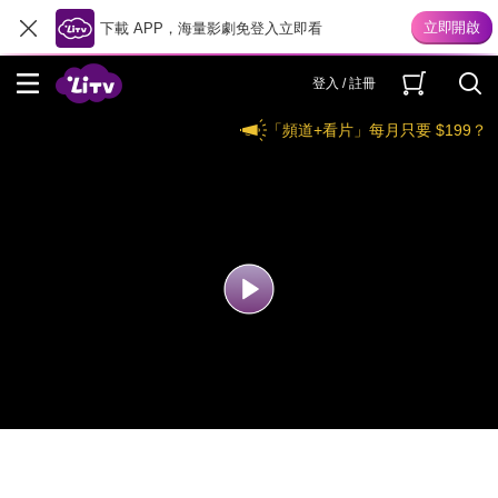
下載 APP，海量影劇免登入立即看
登入 / 註冊
「頻道+看片」每月只要 $199？