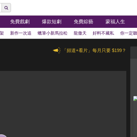
免費戲劇
爆款短劇
免費綜藝
蒙福人生
架
新作一次追
蠟筆小新馬拉松
龍傲天
好料不藏私
你一定
「頻道+看片」每月只要 $199？