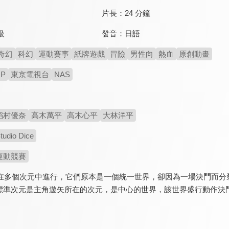
片長：
24 分鐘
發音：
日語
級
奇幻
科幻
運動賽事
紙牌遊戲
冒險
男性向
熱血
原創動畫
OP
東京電視台
NAS
稻村優奈
高木萬平
高木心平
大林洋平
tudio Dice
運動競賽
舞台在多個次元中進行，它們原本是一個統一世界，卻因為一場決鬥而
準次元是主角遊矢所在的次元，是中心的世界，該世界盛行動作決鬥.