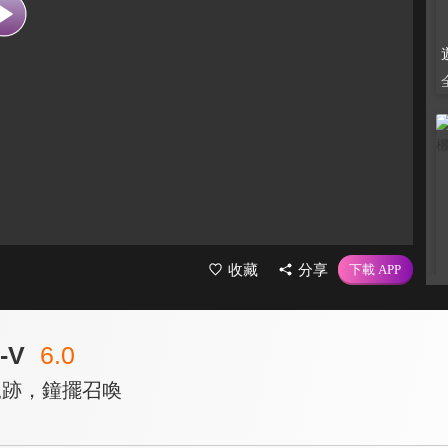
收藏
分享
-V
6.0
軌跡，鐘擺召喚