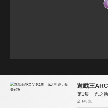
遊戲王ARC
第1集 光之
全 148 集