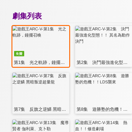
劇集列表
第1集 光之軌跡，鐘擺召喚
第2集 決鬥最強進化型態！！ 其名為動作決鬥
第7集 反旗之逆鱗 黑暗叛逆超量龍
第8集 遊勝塾的危機！！LDS襲來