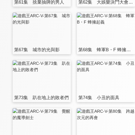
第61集 捨棄抽牌的男人
第62集 大娛樂決鬥大會！！
第67集 城市的光與影
第68集 蜂軍B・F 蜂擁起義
第73集 趴在地上的敗者們
第74集 小丑的面具