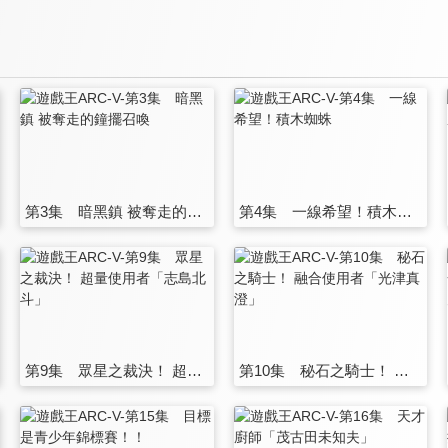
第3集 暗黑鎮 被奪走的鐘擺召喚
第4集 一線希望！積木蜘蛛
第9集 眾星之裁決！ 超量使用者「志島北斗」
第10集 秘石之騎士！ 融合使用者「光津真澄」