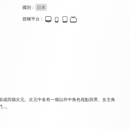
國別：
日本
授權平台：
格萊普尼爾
幕末替身傳說
弁魔士賽希爾
8.8
8.1
7.5
全 13 集
全 12 集
全 12 集
分裂成四個次元。次元中各有一個以作中角色視點與男、女主角
我的英雄學院 第六季
黃泉使者
陰陽迴天 Re:Birth Verse
9.2
9.3
8.3
..。
全 138 集
更新至第 17 集
全 12 集