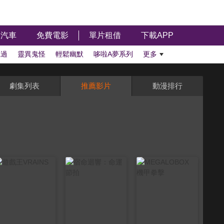
汽車
免費電影
單片租借
下載APP
聽過
靈異鬼怪
輕鬆幽默
哆啦A夢系列
更多
劇集列表
推薦影片
動漫排行