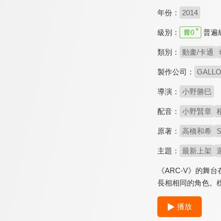
年份：
2014
級別：
普遍
類別：
動畫/卡通
製作公司：
GALL
導演：
小野勝巳
配音：
小野賢章
原著：
高橋和希
S
主題：
最新上架
《ARC-V》的
長相相同的角色。標
播放