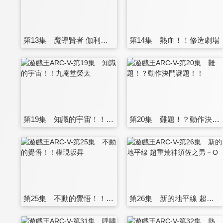
第13集 魔導賢者 伽利萊、克卜勒
第14集 熱血！！修造劇場
第19集 知識的宇宙！！九庵堂榮太
第20集 難題！？動作決鬥謎題！！
第25集 不動的覺悟！！權現坂昇
第26集 新的地平線 超重荒神須佐之男－O