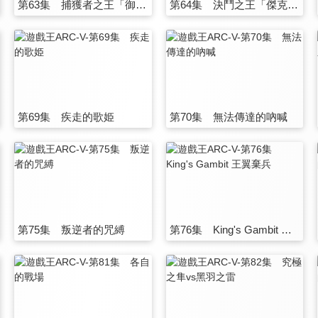
第63集 捕獲者之王「御用王」
第64集 決鬥之王「傑克·亞特拉斯」
第69集 疾走的歌姫
第70集 無法傳達的吶喊
第75集 叛逆者的咒縛
第76集 King's Gambit 王翼棄兵