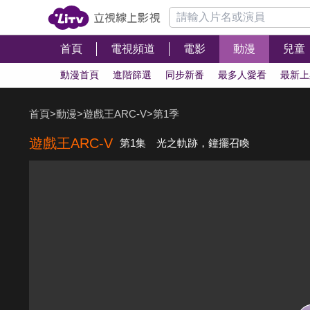
首頁
電視頻道
電影
動漫
兒童
動漫首頁
進階篩選
同步新番
最多人愛看
最新上
首頁
>
動漫
>
遊戲王ARC-V
>
第1季
遊戲王ARC-V
第1集 光之軌跡，鐘擺召喚