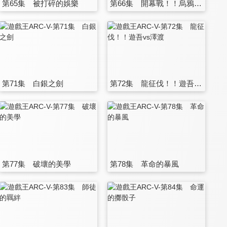
第65集 被打碎的娛樂
第66集 開幕戰！！烏鴉vs權現坂
第71集 白銀之劍
第72集 龍征伐！！遊吾vs澤渡
第77集 破壞的美學
第78集 革命的暴風