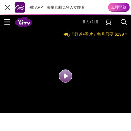
下載 APP，海量影劇免登入立即看
登入 / 註冊
「頻道+看片」每月只要 $199？