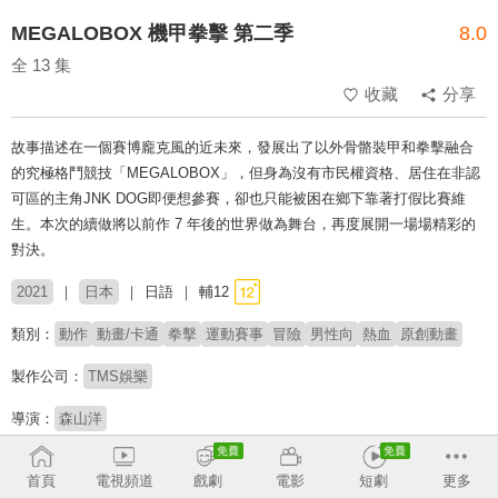
MEGALOBOX 機甲拳擊 第二季
8.0
全 13 集
收藏
分享
故事描述在一個賽博龐克風的近未來，發展出了以外骨骼裝甲和拳擊融合
的究極格鬥競技「MEGALOBOX」，但身為沒有市民權資格、居住在非認
可區的主角JNK DOG即便想參賽，卻也只能被困在鄉下靠著打假比賽維
生。本次的續做將以前作 7 年後的世界做為舞台，再度展開一場場精彩的
對決。
2021
日本
日語
輔12
類別：
動作
動畫/卡通
拳擊
運動賽事
冒險
男性向
熱血
原創動畫
製作公司：
TMS娛樂
導演：
森山洋
配音：
細谷佳正
森奈奈子
村瀨迪與
齋藤志郎
木下浩之
安元洋貴
首頁
電視頻道
戲劇
電影
短劇
更多
田村真
多田野曜平
鈴木達央
宮內敦士
小林親弘