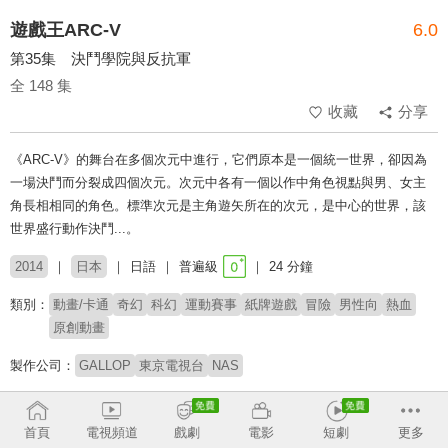
遊戲王ARC-V
6.0
第35集 決鬥學院與反抗軍
全 148 集
收藏
分享
《ARC-V》的舞台在多個次元中進行，它們原本是一個統一世界，卻因為
一場決鬥而分裂成四個次元。次元中各有一個以作中角色視點與男、女主
角長相相同的角色。標準次元是主角遊矢所在的次元，是中心的世界，該
世界盛行動作決鬥...。
2014
日本
日語
普遍級
24 分鐘
類別：
動畫/卡通
奇幻
科幻
運動賽事
紙牌遊戲
冒險
男性向
熱血
原創動畫
製作公司：
GALLOP
東京電視台
NAS
導演：
小野勝巳
首頁
電視頻道
戲劇
電影
短劇
更多
配音：
小野賢章
稻村優奈
高木萬平
高木心平
大林洋平