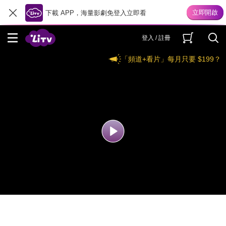
下載 APP，海量影劇免登入立即看
登入 / 註冊
「頻道+看片」每月只要 $199？