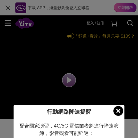
下載 APP，海量影劇免登入立即看
登入 / 註冊
「頻道+看片」每月只要 $199？
行動網路降速提醒
配合國家演習，4G/5G 電信業者將進行降速演
練，影音觀看可能延遲：