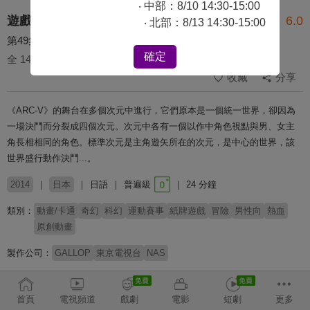
‧ 中部：8/10 14:30-15:00
遊戲王ARC-V
6.0
‧ 北部：8/13 14:30-15:00
第49集 用決鬥帶來笑容
確定
全 148 集
收藏
分享
《ARC-V》的舞台在多個次元中進行，它們原本是一個統一世界，卻因為
一場決鬥而分裂成四個次元。次元中各有一個以作中角色視點與男、女主
角長相相同的角色。標準次元是主角遊矢所在的次元，是中心的世界，該
世界盛行動作決鬥...。
2014
日本
日語
普遍級
24 分鐘
類別：
動畫/卡通
奇幻
科幻
運動賽事
紙牌遊戲
冒險
男性向
熱血
原創動畫
製作公司：
GALLOP
東京電視台
NAS
導演：
小野勝巳
首頁
電視頻道
戲劇
電影
短劇
更多
配音：
小野賢章
稻村優奈
高木萬平
高木心平
大林洋平