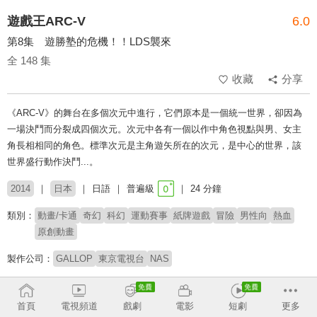
遊戲王ARC-V
6.0
第8集 遊勝塾的危機！！LDS襲來
全 148 集
收藏
分享
《ARC-V》的舞台在多個次元中進行，它們原本是一個統一世界，卻因為
一場決鬥而分裂成四個次元。次元中各有一個以作中角色視點與男、女主
角長相相同的角色。標準次元是主角遊矢所在的次元，是中心的世界，該
世界盛行動作決鬥...。
2014
日本
日語
普遍級
24 分鐘
類別：
動畫/卡通
奇幻
科幻
運動賽事
紙牌遊戲
冒險
男性向
熱血
原創動畫
製作公司：
GALLOP
東京電視台
NAS
導演：
小野勝巳
首頁
電視頻道
戲劇
電影
短劇
更多
配音：
小野賢章
稻村優奈
高木萬平
高木心平
大林洋平