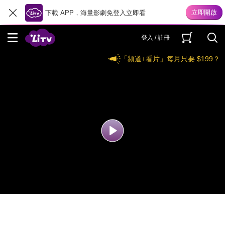
下載 APP，海量影劇免登入立即看
登入 / 註冊
「頻道+看片」每月只要 $199？