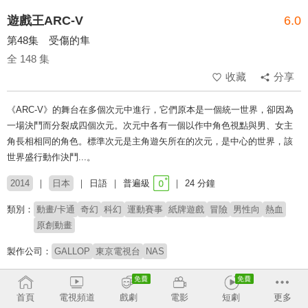
遊戲王ARC-V
6.0
第48集 受傷的隼
全 148 集
收藏
分享
《ARC-V》的舞台在多個次元中進行，它們原本是一個統一世界，卻因為
一場決鬥而分裂成四個次元。次元中各有一個以作中角色視點與男、女主
角長相相同的角色。標準次元是主角遊矢所在的次元，是中心的世界，該
世界盛行動作決鬥...。
2014
日本
日語
普遍級
24 分鐘
類別：
動畫/卡通
奇幻
科幻
運動賽事
紙牌遊戲
冒險
男性向
熱血
原創動畫
製作公司：
GALLOP
東京電視台
NAS
導演：
小野勝巳
首頁
電視頻道
戲劇
電影
短劇
更多
配音：
小野賢章
稻村優奈
高木萬平
高木心平
大林洋平