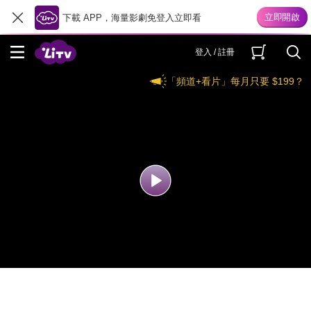
下載 APP，海量影劇免登入立即看
登入 / 註冊
「頻道+看片」每月只要 $199？