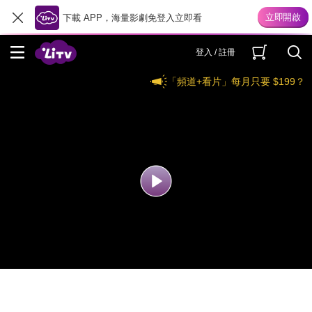
下載 APP，海量影劇免登入立即看
登入 / 註冊
「頻道+看片」每月只要 $199？