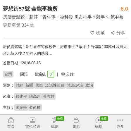
夢想街57號 全能事務所
8.0
房價貴鬆鬆！新莊「青年宅」被秒殺 房市推手？殺手？ 第44集
更新至第 334 集
收藏
分享
房價貴鬆鬆！新莊青年宅被秒殺！房市推手？殺手？自備款100萬可以買大
台北新大樓？年輕人的感嘆...
首播日期：2018-06-15
台灣
國語
普遍級
49 分鐘
類別：
財經
新聞
國際
談話性節目
討論/評論
政治
來賓：
賴建程
陳高超
蔡志雄
主持：
廖慶學
蔡尚樺
收回
首頁
電視頻道
戲劇
電影
短劇
更多