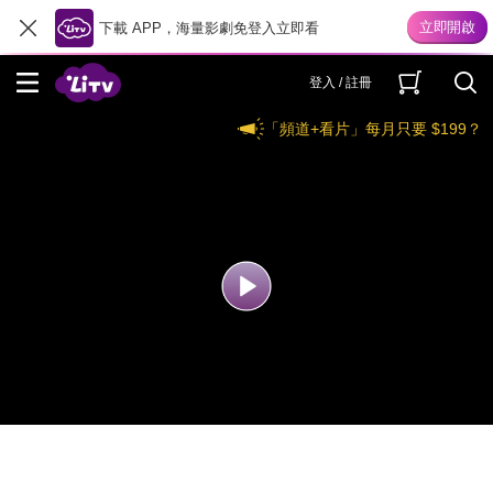
下載 APP，海量影劇免登入立即看
登入 / 註冊
「頻道+看片」每月只要 $199？