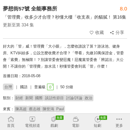
夢想街57號 全能事務所
8.0
「管理費」收多少才合理？秒懂大樓「收支表」的貓膩！ 第16集
更新至第 334 集
收藏
分享
好大的「管」威！管理費「大小眼」，怎麼收誰說了算？游泳池、健身
房、KTV糾紛多，公設怎麼收費才合理？「帶看」先繳10萬保證金，管委
會「索費」無極限！？別讓管委會變惡魔！惡魔黨管委會「辨認法」大公
開！不讓你的「管理費」放水流！秒懂管委會到底「管」什麼！
首播日期：2018-05-08
台灣
國語
普遍級
50 分鐘
類別：
財經
新聞
國際
談話性節目
討論/評論
政治
來賓：
陳高超
蔡志雄
陳世鴻
Paul
主持：
廖慶學
劉涵竹
首頁
電視頻道
戲劇
電影
短劇
更多