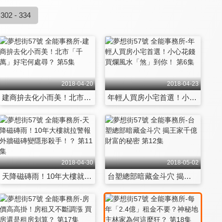
302 - 334
2018-04-20
2018-04-23
建商拚去化小而美！北市「千萬」好宅何處尋？ 第5集
年輕人買房小宅首選！小心花錢買爛風水「煞」到你！ 第6集
2018-04-30
2018-05-02
天降磁磚雨！10年大樓就拉警報 外牆磁磚變隱形殺手！？ 第11集
台塑總部暗藏金斗穴 揭王家千億財富的秘密 第12集