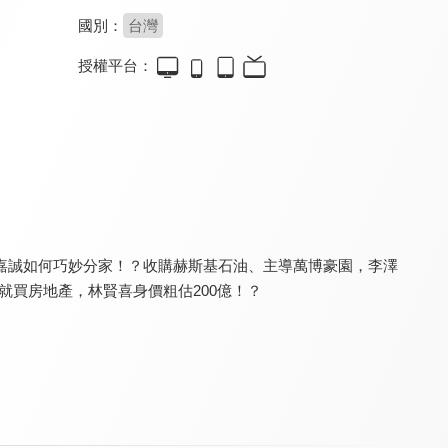
國別：
台灣
授權平台：
寰宇全視界
虛擬貨幣新手村
鉅亨看世界
8.0
8.0
8.0
更新至第 690 集
更新至第 8 集
更新至第 262 集
嘉誠如何巧妙分家！？收購赫斯基石油、主導萬博豪園，李澤
就買房地產，林賢喜身價粗估200億！？
鄉民大學問
理財芳程式
港股大講堂
8.6
8.0
8.0
更新至第 151 集
更新至第 61 集
更新至第 209 集