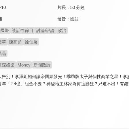
-10
片長：
50 分鐘
發音：
國語
級
國際
談話性節目
討論/評論
政治
國華
陳高超
徐佳馨
晶晶
東森娛樂
Money
新聞政論
人告別！李澤鉅如何讓帝國續發光！乖乖牌太子與個性商業之星！李
年「2.4億」租金不要？神秘地主林家為何這麼狂？只進不出！有錢