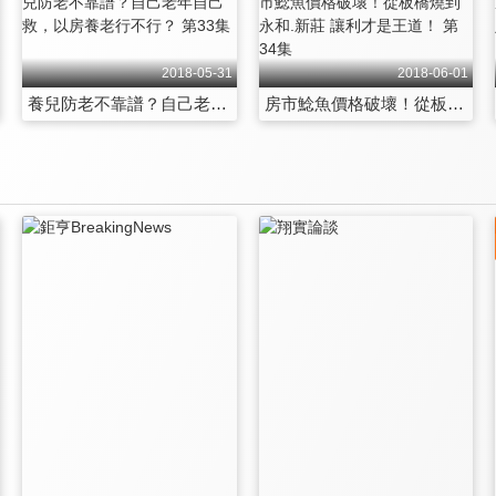
2018-05-31
2018-06-01
養兒防老不靠譜？自己老年自己救，以房養老行不行？ 第33集
房市鯰魚價格破壞！從板橋燒到永和.新莊 讓利才是王道！ 第34集