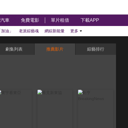
汽車
免費電影
單片租借
下載APP
「加油」
老派綜藝魂
網綜新能量
更多
劇集列表
推薦影片
綜藝排行