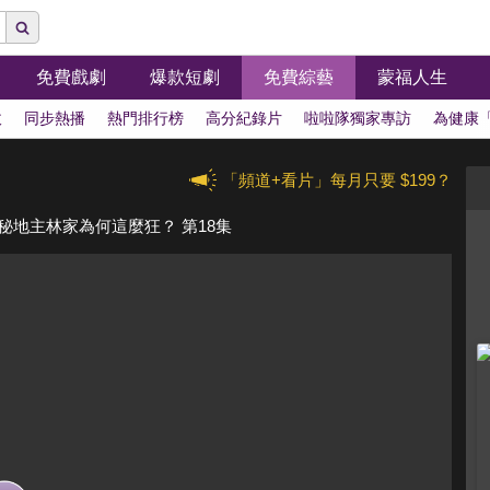
免費戲劇
爆款短劇
免費綜藝
蒙福人生
拔
同步熱播
熱門排行榜
高分紀錄片
啦啦隊獨家專訪
為健康
「頻道+看片」每月只要 $199？
秘地主林家為何這麼狂？ 第18集