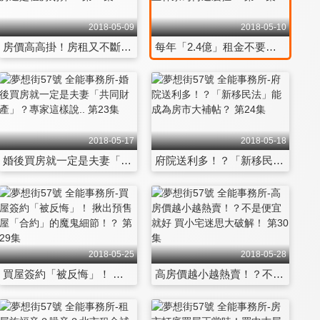
2018-05-09
2018-05-10
房價高高掛！房租又不斷調漲 買房還是租房划算？ 第17集
每年「2.4億」租金不要？神秘地主林家為何這麼狂？ 第18集
2018-05-17
2018-05-18
婚後買房就一定是夫妻「共同財產」？專家這樣說.. 第23集
府院送利多！？「新移民法」能成為房市大補帖？ 第24集
2018-05-25
2018-05-28
買屋簽約「被反悔」！ 揪出預售屋「合約」的魔鬼細節！？ 第29集
高房價越小越熱賣！？不是便宜就好 買小宅迷思大破解！ 第30集