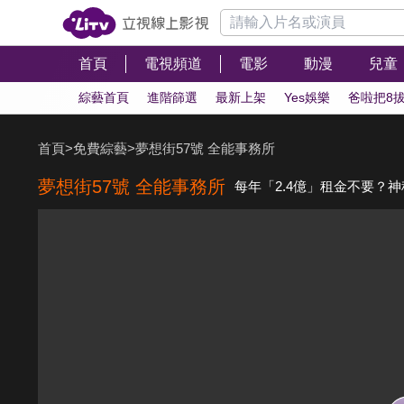
首頁
電視頻道
電影
動漫
兒童
綜藝首頁
進階篩選
最新上架
Yes娛樂
爸啦把8
首頁
>
免費綜藝
>
夢想街57號 全能事務所
夢想街57號 全能事務所
每年「2.4億」租金不要？神