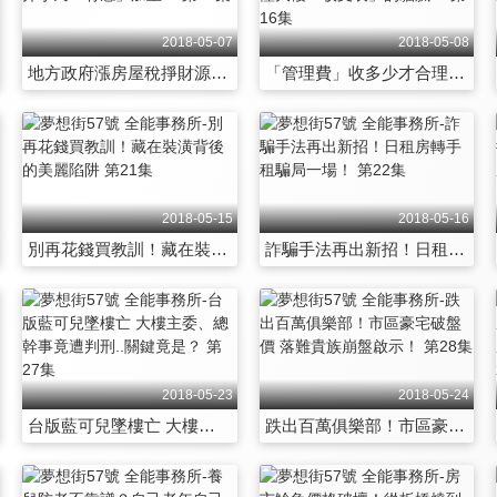
2018-05-07
2018-05-08
地方政府漲房屋稅掙財源！？市井小民「有感」加重！ 第15集
「管理費」收多少才合理？秒懂大樓「收支表」的貓膩！ 第16集
2018-05-15
2018-05-16
別再花錢買教訓！藏在裝潢背後的美麗陷阱 第21集
詐騙手法再出新招！日租房轉手租騙局一場！ 第22集
2018-05-23
2018-05-24
台版藍可兒墜樓亡 大樓主委、總幹事竟遭判刑..關鍵竟是？ 第27集
跌出百萬俱樂部！市區豪宅破盤價 落難貴族崩盤啟示！ 第28集