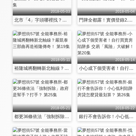
2018-05-03
2018-05-04
北市「4」字頭哪裡找？坐落精華地段熱門「國宅」的秘密 第13集
門牌全都露！實價登錄2.0上路 「房價魔鬼」能現形？ 第14集
2018-05-11
2018-05-14
裕隆城將翻轉新北軸線？嚴凱泰三部曲再造裕隆傳奇！ 第19集
小心成下個受害者！自行買賣房陷阱多 交易「風險」大破解！ 第20集
2018-05-21
2018-05-22
都更36條依法「強制拆除」政府是幫手？打手？ 第25集
銀行不會告訴你！小心低利陷阱 房貸怎麼貸最划算？ 第26集