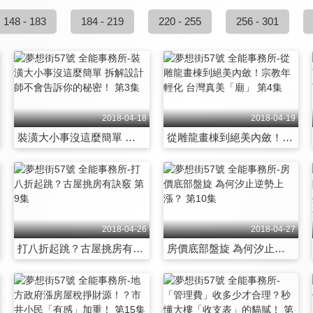
148 - 183
184 - 219
220 - 255
256 - 301
2018-04-18
2018-04-19
裝潢大小事沒這麼簡單 拆解設計師不會告訴你的秘密！ 第3集
從雕龍畫棟到絕美內斂！宗教年輕化 台灣真美「廟」 第4集
2018-04-26
2018-04-27
打八折起跳？古屋挑房有訣竅 第9集
房價底部盤旋 為何汐止逆勢上漲？ 第10集