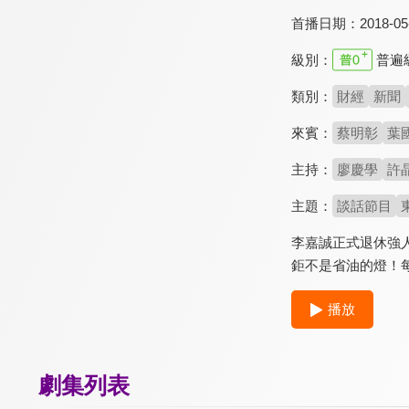
首播日期：
2018-05
級別：
普遍
類別：
財經
新聞
來賓：
蔡明彰
葉
主持：
廖慶學
許
主題：
談話節目
李嘉誠正式退休強
鉅不是省油的燈！每
播放
劇集列表