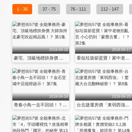
1 - 36
37 - 75
76 - 111
112 - 147
2018-04-16
2018-04-17
豪宅、頂級地標拚身價 大師加持走豪宅吹起精品風！？ 第1集
看似垃圾卻是寶！家中老物別亂丟 小心扔到「蒙塵古董」！？ 第2集
2018-04-24
2018-04-25
青春小鳥一去不回頭！？金石堂城中店熄燈啟示！ 第7集
台北捷運房價「東弱西強」！驚藏大台北翻轉秘密！？ 第8集