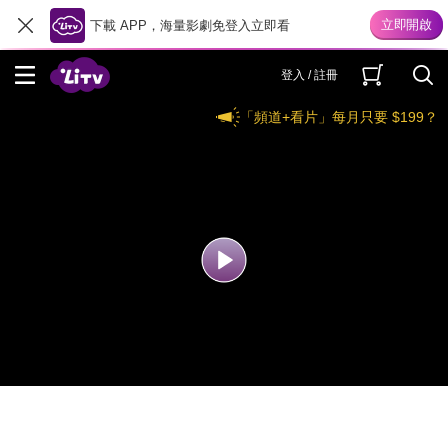
下載 APP，海量影劇免登入立即看
登入 / 註冊
「頻道+看片」每月只要 $199？