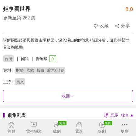
鉅亨看世界
8.0
更新至第 262 集
收藏
分享
講解國際經濟與投資市場動態，深入淺出的解說與精闢分析，讓您抓緊世
界金融脈動。
台灣
國語
普遍級
類別：
財經
國際
投資
股票/證券
主持：
馬文
收回
劇集列表
反序
收合
253 - 262
217 - 252
181 - 216
145 - 180
首頁
電視頻道
戲劇
電影
短劇
更多