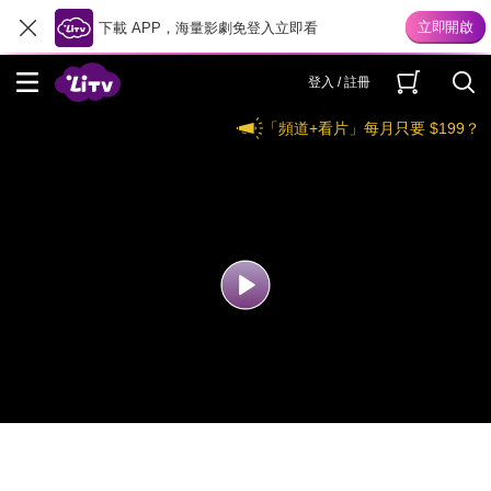
下載 APP，海量影劇免登入立即看
登入 / 註冊
「頻道+看片」每月只要 $199？