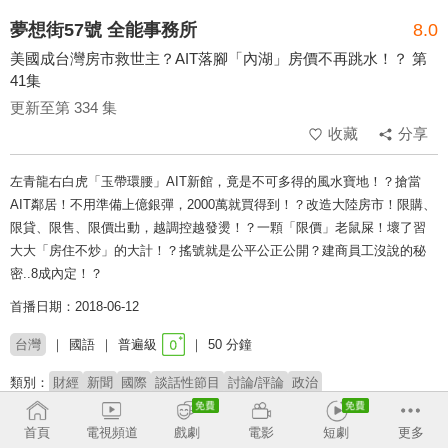
夢想街57號 全能事務所
8.0
美國成台灣房市救世主？AIT落腳「內湖」房價不再跳水！？ 第
41集
更新至第 334 集
收藏
分享
左青龍右白虎「玉帶環腰」AIT新館，竟是不可多得的風水寶地！？搶當
AIT鄰居！不用準備上億銀彈，2000萬就買得到！？改造大陸房市！限購、
限貸、限售、限價出動，越調控越發燙！？一顆「限價」老鼠屎！壞了習
大大「房住不炒」的大計！？搖號就是公平公正公開？建商員工沒說的秘
密..8成內定！？
首播日期：2018-06-12
台灣
國語
普遍級
50 分鐘
類別：
財經
新聞
國際
談話性節目
討論/評論
政治
來賓：
廖麟鑫
陳高超
徐佳馨
盧燕俐
許祥德
首頁
電視頻道
戲劇
電影
短劇
更多