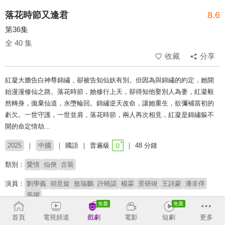
落花時節又逢君
8.6
第36集
全 40 集
收藏
分享
紅凝大膽告白神尊錦繡，卻被告知仙妖有別。但因為與錦繡的約定，她開
始漫漫修仙之路。落花時節，她修行上天，卻得知他娶別人為妻，紅凝毅
然轉身，拋棄仙道，永墮輪回。錦繡逆天改命，讓她重生，欲彌補當初的
虧欠。一世守護，一世並肩，落花時節，兩人再次相見，紅凝是錦繡躲不
開的命定情劫...
2025
中國
國語
普遍級
48 分鐘
類別：
愛情
仙俠
古裝
演員：
劉學義
胡意旋
敖瑞鵬
許曉諾
楊霖
景研竣
王詩蒙
潘非佯
馬躍
導演：
趙立軍
英英鹿
首頁
電視頻道
戲劇
電影
短劇
更多