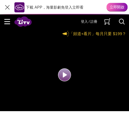
下載 APP，海量影劇免登入立即看
登入 / 註冊
「頻道+看片」每月只要 $199？