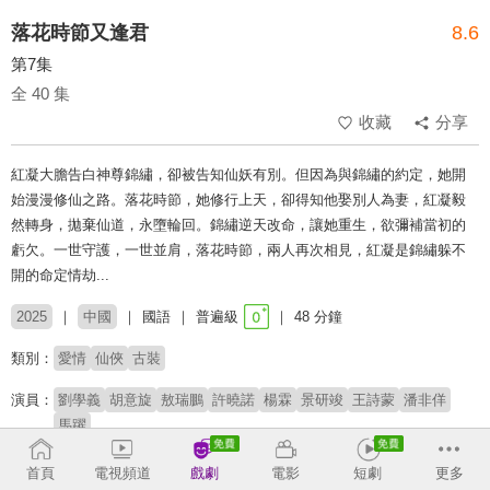
落花時節又逢君
8.6
第7集
全 40 集
收藏
分享
紅凝大膽告白神尊錦繡，卻被告知仙妖有別。但因為與錦繡的約定，她開
始漫漫修仙之路。落花時節，她修行上天，卻得知他娶別人為妻，紅凝毅
然轉身，拋棄仙道，永墮輪回。錦繡逆天改命，讓她重生，欲彌補當初的
虧欠。一世守護，一世並肩，落花時節，兩人再次相見，紅凝是錦繡躲不
開的命定情劫...
2025
中國
國語
普遍級
48 分鐘
類別：
愛情
仙俠
古裝
演員：
劉學義
胡意旋
敖瑞鵬
許曉諾
楊霖
景研竣
王詩蒙
潘非佯
馬躍
導演：
趙立軍
英英鹿
首頁
電視頻道
戲劇
電影
短劇
更多