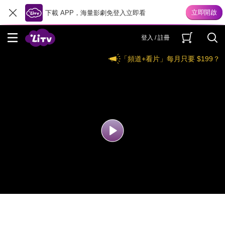
下載 APP，海量影劇免登入立即看
登入 / 註冊
「頻道+看片」每月只要 $199？