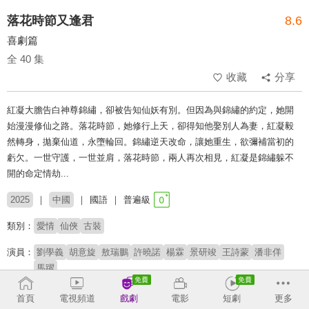
落花時節又逢君
8.6
喜劇篇
全 40 集
收藏
分享
紅凝大膽告白神尊錦繡，卻被告知仙妖有別。但因為與錦繡的約定，她開
始漫漫修仙之路。落花時節，她修行上天，卻得知他娶別人為妻，紅凝毅
然轉身，拋棄仙道，永墮輪回。錦繡逆天改命，讓她重生，欲彌補當初的
虧欠。一世守護，一世並肩，落花時節，兩人再次相見，紅凝是錦繡躲不
開的命定情劫...
2025
中國
國語
普遍級
類別：
愛情
仙俠
古裝
演員：
劉學義
胡意旋
敖瑞鵬
許曉諾
楊霖
景研竣
王詩蒙
潘非佯
馬躍
導演：
趙立軍
英英鹿
首頁
電視頻道
戲劇
電影
短劇
更多