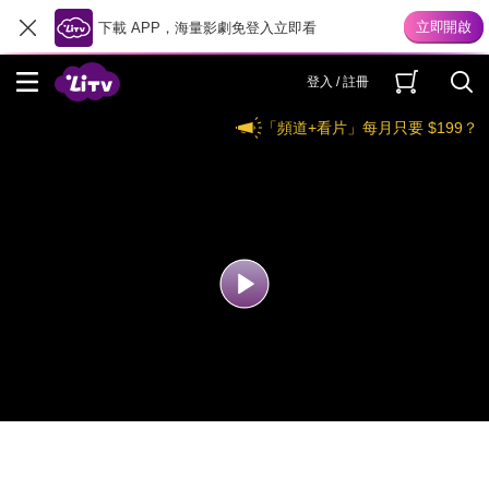
下載 APP，海量影劇免登入立即看
登入 / 註冊
「頻道+看片」每月只要 $199？