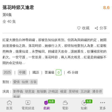
落花時節又逢君
8.6
第6集
全 40 集
收藏
分享
紅凝大膽告白神尊錦繡，卻被告知仙妖有別。但因為與錦繡的約定，她開
始漫漫修仙之路。落花時節，她修行上天，卻得知他娶別人為妻，紅凝毅
然轉身，拋棄仙道，永墮輪回。錦繡逆天改命，讓她重生，欲彌補當初的
虧欠。一世守護，一世並肩，落花時節，兩人再次相見，紅凝是錦繡躲不
開的命定情劫...
2025
中國
國語
普遍級
45 分鐘
類別：
愛情
仙俠
古裝
演員：
劉學義
胡意旋
敖瑞鵬
許曉諾
楊霖
景研竣
王詩蒙
潘非佯
馬躍
導演：
趙立軍
英英鹿
首頁
電視頻道
戲劇
電影
短劇
更多