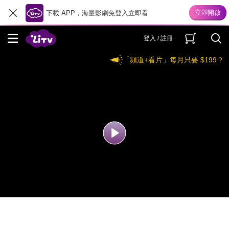
下載 APP，海量影劇免登入立即看
登入 / 註冊
「頻道+看片」每月只要 $199？