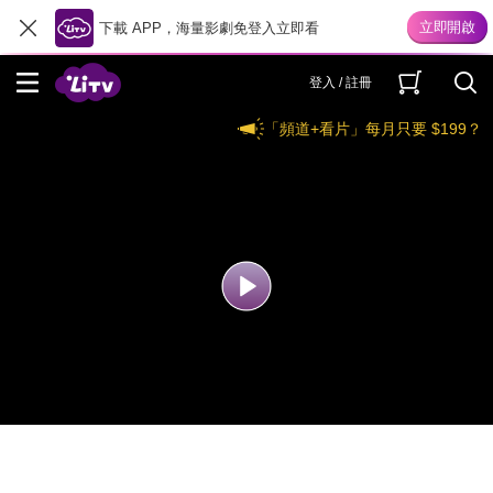
下載 APP，海量影劇免登入立即看
登入 / 註冊
「頻道+看片」每月只要 $199？