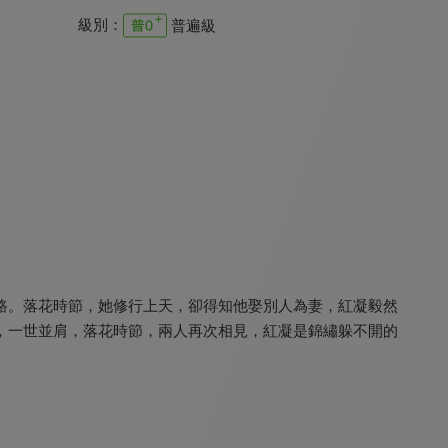
級別：
普遍級
奪天闕
勿擾飛升
白夜宸緣起三生
8.4
8.6
8.6
全 20 集
全 32 集
全 24 集
路。落花時節，她修行上天，卻得知他娶別人為妻，紅凝毅然
，一世並肩，落花時節，兩人再次相見，紅凝是錦繡躲不開的
逆天成仙(30分鐘版)
千秋令
三嫁魔君
8.6
8.6
8.4
全 12 集
全 40 集
全 22 集