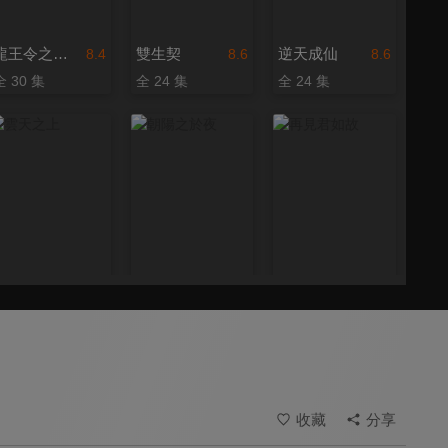
龍王令之妃卿莫屬
雙生契
逆天成仙
8.4
8.6
8.6
全 30 集
全 24 集
全 24 集
雲天之上
朝陽之於夜
再見君如故
8.6
8.6
8.4
全 24 集
全 24 集
全 22 集
收藏
分享