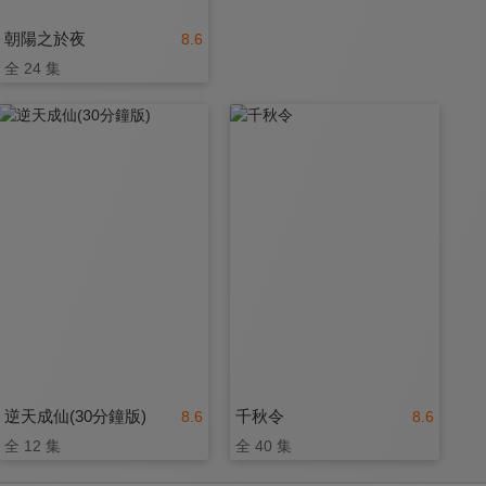
朝陽之於夜
8.6
全 24 集
逆天成仙(30分鐘版)
千秋令
8.6
8.6
全 12 集
全 40 集