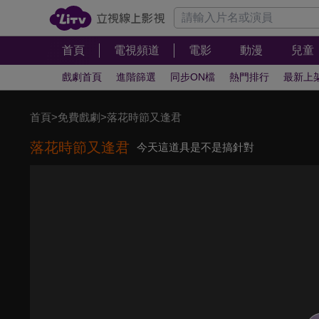
首頁
電視頻道
電影
動漫
兒童
戲劇首頁
進階篩選
同步ON檔
熱門排行
最新上
首頁
>
免費戲劇
>
落花時節又逢君
落花時節又逢君
今天這道具是不是搞針對