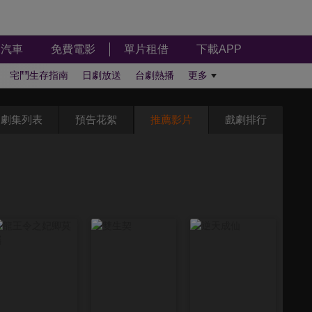
汽車
免費電影
單片租借
下載APP
宅鬥生存指南
日劇放送
台劇熱播
更多
劇集列表
預告花絮
推薦影片
戲劇排行