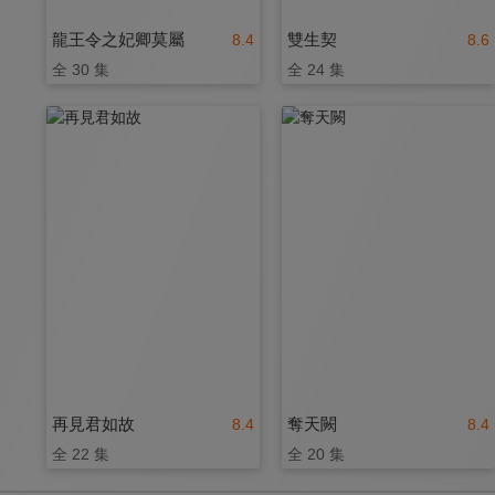
龍王令之妃卿莫屬
雙生契
8.4
8.6
全 30 集
全 24 集
再見君如故
奪天闕
8.4
8.4
全 22 集
全 20 集