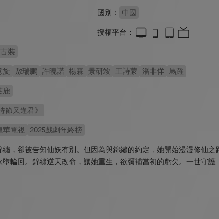
國別：
中國
授權平台：
古裝
意旋
敖瑞鵬
許曉諾
楊霖
景研竣
王詩蒙
潘非佯
馬躍
英鹿
時節又逢君》
龍華電視
2025戲劇年終榜
錦繡，卻被告知仙妖有別。但因為與錦繡的約定，她開始漫漫修仙之
永墮輪回。錦繡逆天改命，讓她重生，欲彌補當初的虧欠。一世守護