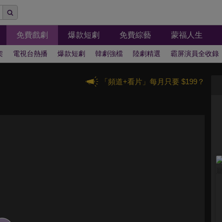
免費戲劇
爆款短劇
免費綜藝
蒙福人生
架
電視台熱播
爆款短劇
韓劇強檔
陸劇精選
霸屏演員全收錄
「頻道+看片」每月只要 $199？