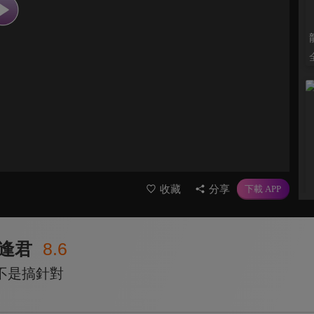
收藏
分享
逢君
8.6
不是搞針對