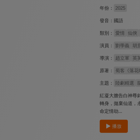
年份：
2025
發音：
國語
類別：
愛情
仙俠
演員：
劉學義
胡
導演：
趙立軍
英
原著：
蜀客《落花
主題：
陸劇精選
紅凝大膽告白神尊
轉身，拋棄仙道，
命定情劫...
播放