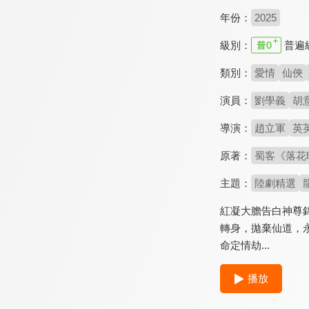
年份：
2025
級別：
普遍
類別：
愛情
仙俠
演員：
劉學義
胡
導演：
趙立軍
英
原著：
蜀客《落花
主題：
陸劇精選
紅凝大膽告白神尊
轉身，拋棄仙道，
命定情劫...
播放