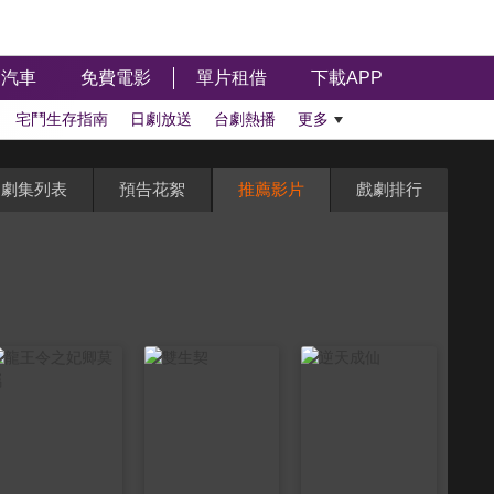
汽車
免費電影
單片租借
下載APP
宅鬥生存指南
日劇放送
台劇熱播
更多
劇集列表
預告花絮
推薦影片
戲劇排行