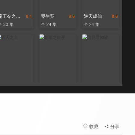
龍王令之妃卿莫屬
雙生契
逆天成仙
8.4
8.6
8.6
全 30 集
全 24 集
全 24 集
雲天之上
朝陽之於夜
再見君如故
8.6
8.6
8.4
全 24 集
全 24 集
全 22 集
收藏
分享