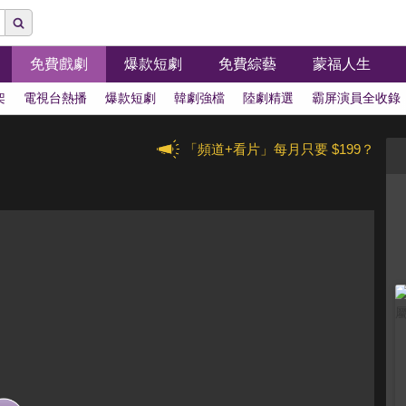
免費戲劇
爆款短劇
免費綜藝
蒙福人生
架
電視台熱播
爆款短劇
韓劇強檔
陸劇精選
霸屏演員全收錄
「頻道+看片」每月只要 $199？