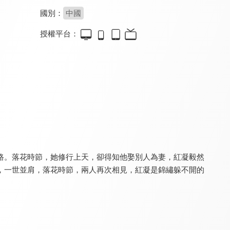
國別：
中國
授權平台：
奪天闕
勿擾飛升
白夜宸緣起三生
8.4
8.6
8.6
全 20 集
全 32 集
全 24 集
路。落花時節，她修行上天，卻得知他娶別人為妻，紅凝毅然
，一世並肩，落花時節，兩人再次相見，紅凝是錦繡躲不開的
逆天成仙(30分鐘版)
千秋令
三嫁魔君
8.6
8.6
8.4
全 12 集
全 40 集
全 22 集