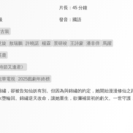
片長：
45 分鐘
發音：
國語
級
古裝
意旋
敖瑞鵬
許曉諾
楊霖
景研竣
王詩蒙
潘非佯
馬躍
英鹿
時節又逢君》
龍華電視
2025戲劇年終榜
錦繡，卻被告知仙妖有別。但因為與錦繡的約定，她開始漫漫修仙之
永墮輪回。錦繡逆天改命，讓她重生，欲彌補當初的虧欠。一世守護