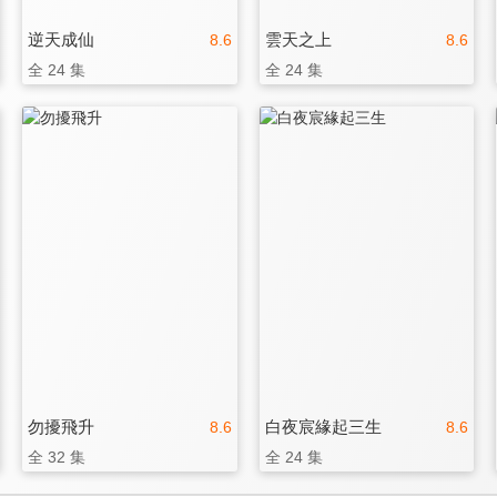
逆天成仙
雲天之上
8.6
8.6
全 24 集
全 24 集
勿擾飛升
白夜宸緣起三生
8.6
8.6
全 32 集
全 24 集