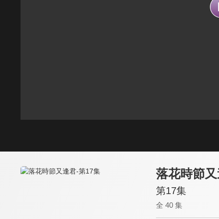
落花時節又
第17集
全 40 集