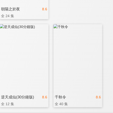
朝陽之於夜
8.6
全 24 集
逆天成仙(30分鐘版)
千秋令
8.6
8.6
全 12 集
全 40 集