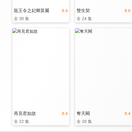
龍王令之妃卿莫屬
雙生契
8.4
8.6
全 30 集
全 24 集
再見君如故
奪天闕
8.4
8.4
全 22 集
全 20 集