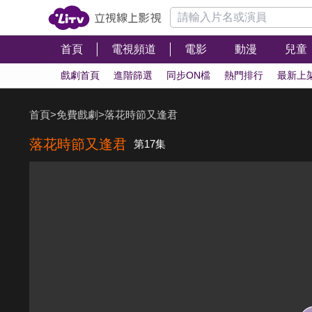
首頁
電視頻道
電影
動漫
兒童
戲劇首頁
進階篩選
同步ON檔
熱門排行
最新上
首頁
>
免費戲劇
>
落花時節又逢君
落花時節又逢君
第17集