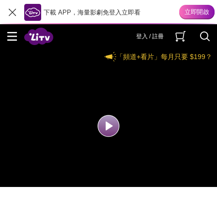
下載 APP，海量影劇免登入立即看
登入 / 註冊
「頻道+看片」每月只要 $199？