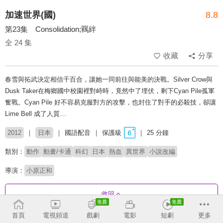
加速世界(國)
8.8
第23集 Consolidation;羈絆
全 24 集
收藏
分享
春雪與拓武決定相信千百合，讓她一同前往與能美的決戰。Silver Crow與
Dusk Taker在梅鄉國中校園裡對峙時，竟然中了埋伏，剩下Cyan Pile孤軍
奮戰。Cyan Pile 好不容易克服對方的攻擊，也封住了對手的必殺技，卻讓
Lime Bell 成了人質…
2012
日本
國語配音
保護級
25 分鐘
類別：
動作
動畫/卡通
科幻
日本
熱血
異世界
小說改編
導演：
小原正和
收回
首頁
電視頻道
戲劇
電影
短劇
更多