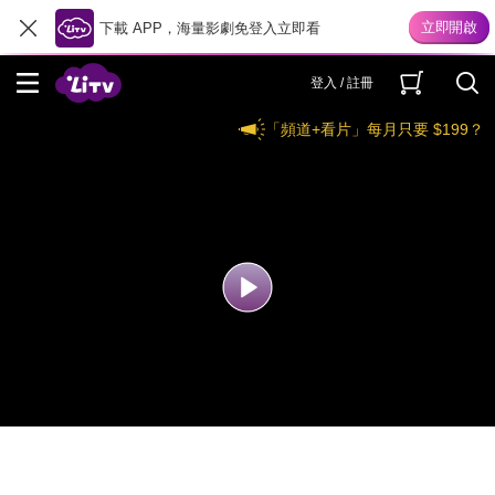
下載 APP，海量影劇免登入立即看
登入 / 註冊
「頻道+看片」每月只要 $199？