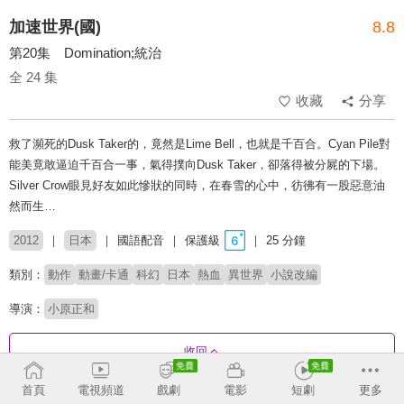
加速世界(國)
8.8
第20集 Domination;統治
全 24 集
收藏
分享
救了瀕死的Dusk Taker的，竟然是Lime Bell，也就是千百合。Cyan Pile對
能美竟敢逼迫千百合一事，氣得撲向Dusk Taker，卻落得被分屍的下場。
Silver Crow眼見好友如此慘狀的同時，在春雪的心中，彷彿有一股惡意油
然而生…
2012
日本
國語配音
保護級
25 分鐘
類別：
動作
動畫/卡通
科幻
日本
熱血
異世界
小說改編
導演：
小原正和
收回
首頁
電視頻道
戲劇
電影
短劇
更多