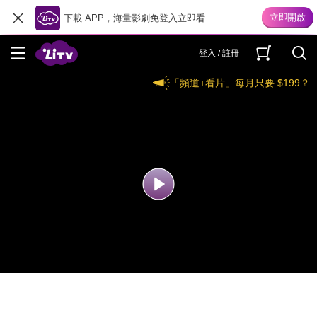
下載 APP，海量影劇免登入立即看
登入 / 註冊
「頻道+看片」每月只要 $199？