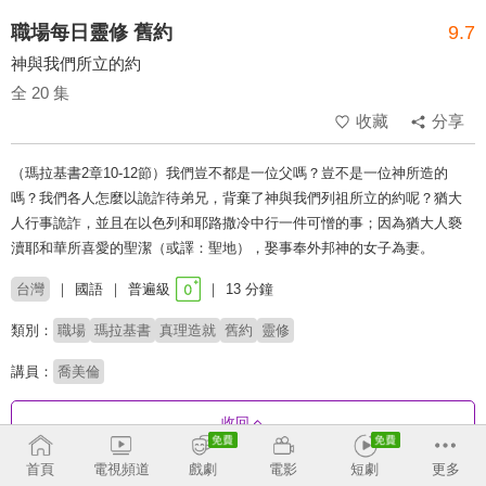
職場每日靈修 舊約
9.7
神與我們所立的約
全 20 集
收藏
分享
（瑪拉基書2章10-12節）我們豈不都是一位父嗎？豈不是一位神所造的
嗎？我們各人怎麼以詭詐待弟兄，背棄了神與我們列祖所立的約呢？猶大
人行事詭詐，並且在以色列和耶路撒冷中行一件可憎的事；因為猶大人褻
瀆耶和華所喜愛的聖潔（或譯：聖地），娶事奉外邦神的女子為妻。
台灣
國語
普遍級
13 分鐘
類別：
職場
瑪拉基書
真理造就
舊約
靈修
講員：
喬美倫
收回
首頁
電視頻道
戲劇
電影
短劇
更多