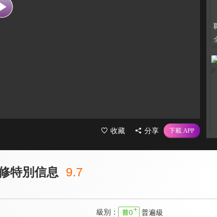
收藏
分享
修特別信息
9.7
級別：
普遍級