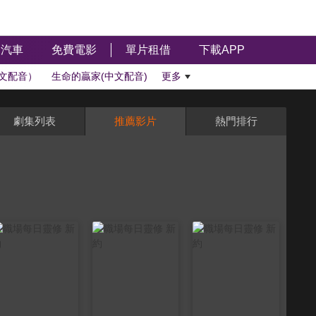
汽車
免費電影
單片租借
下載APP
文配音）
生命的贏家(中文配音)
更多
劇集列表
推薦影片
熱門排行