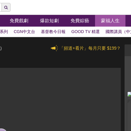
免費戲劇
爆款短劇
免費綜藝
蒙福人生
系列
CGN中文台
基督教今日報
GOOD TV 精選
國際講員（中
)
「頻道+看片」每月只要 $199？