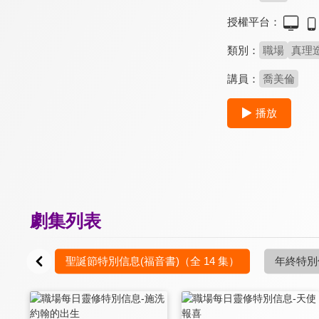
授權平台：
類別：
職場
真理
講員：
喬美倫
播放
劇集列表
聖誕節特別信息(福音書)
（全 14 集）
年終特別