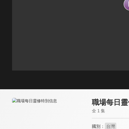
職場每日靈
全 1 集
國別：
台灣