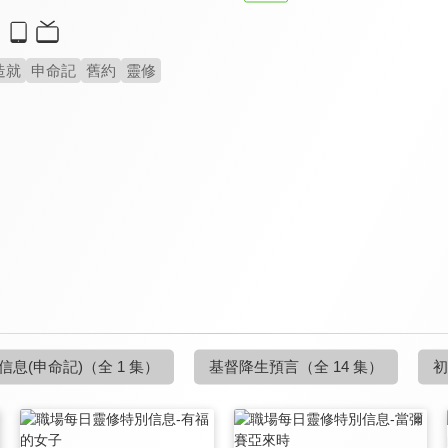
造就
申命記
舊約
靈修
信息(申命記)
（全 1 集）
基督降生預言
（全 14 集）
初