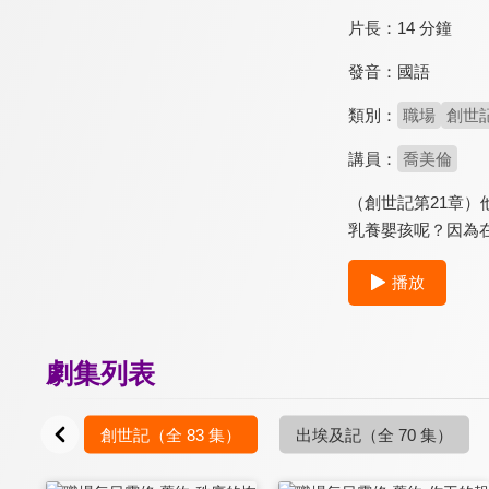
片長：
14 分鐘
發音：
國語
類別：
職場
創世
講員：
喬美倫
（創世記第21章
乳養嬰孩呢？因為
播放
劇集列表
創世記
（全 83 集）
出埃及記
（全 70 集）