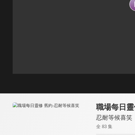
職場每日靈
忍耐等候喜笑
全 83 集