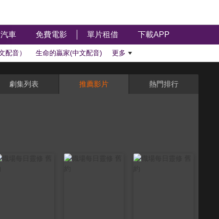
汽車
免費電影
單片租借
下載APP
文配音）
生命的贏家(中文配音)
更多
劇集列表
推薦影片
熱門排行