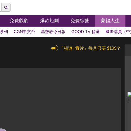
免費戲劇
爆款短劇
免費綜藝
蒙福人生
系列
CGN中文台
基督教今日報
GOOD TV 精選
國際講員（中
「頻道+看片」每月只要 $199？