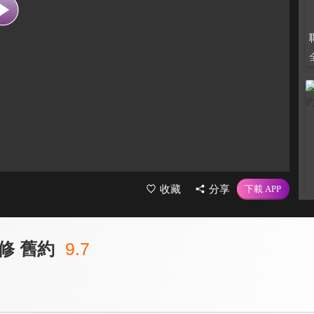
收藏
分享
修 舊約
9.7