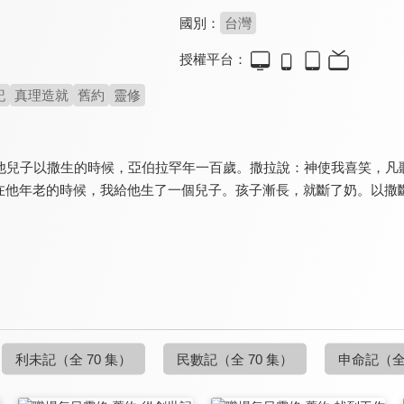
國別：
台灣
授權平台：
記
真理造就
舊約
靈修
）他兒子以撒生的時候，亞伯拉罕年一百歲。撒拉說：神使我喜笑，凡
在他年老的時候，我給他生了一個兒子。孩子漸長，就斷了奶。以撒
利未記
（全 70 集）
民數記
（全 70 集）
申命記
（全