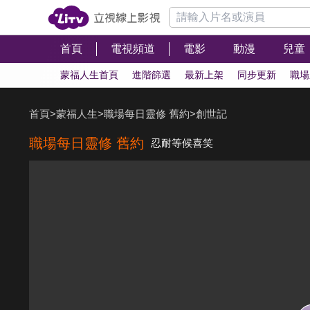
首頁
電視頻道
電影
動漫
兒童
蒙福人生首頁
進階篩選
最新上架
同步更新
職場
首頁
>
蒙福人生
>
職場每日靈修 舊約
>
創世記
職場每日靈修 舊約
忍耐等候喜笑