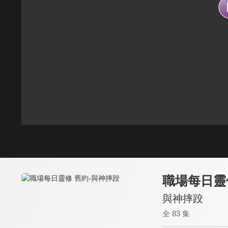
職場每日靈
與神摔跤
全 83 集