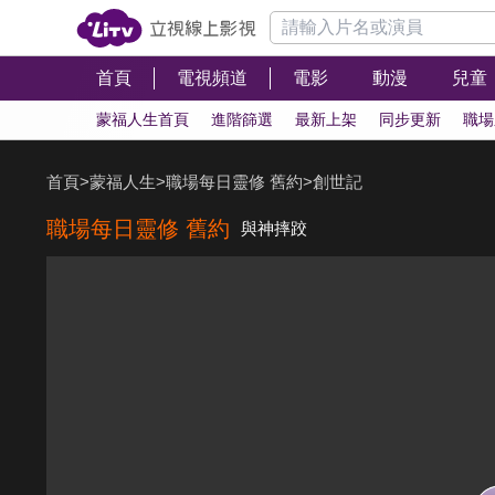
首頁
電視頻道
電影
動漫
兒童
蒙福人生首頁
進階篩選
最新上架
同步更新
職場
首頁
>
蒙福人生
>
職場每日靈修 舊約
>
創世記
職場每日靈修 舊約
與神摔跤