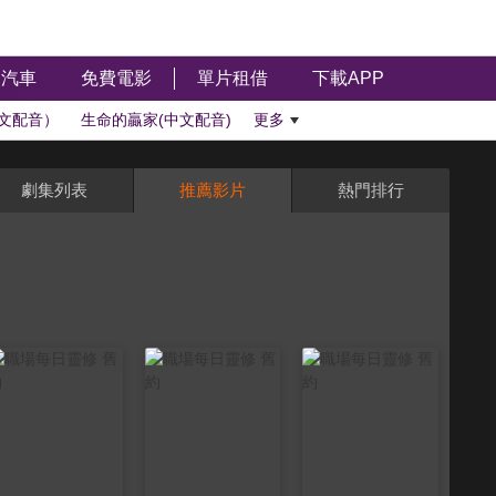
汽車
免費電影
單片租借
下載APP
文配音）
生命的贏家(中文配音)
更多
劇集列表
推薦影片
熱門排行