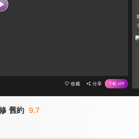
收藏
分享
修 舊約
9.7