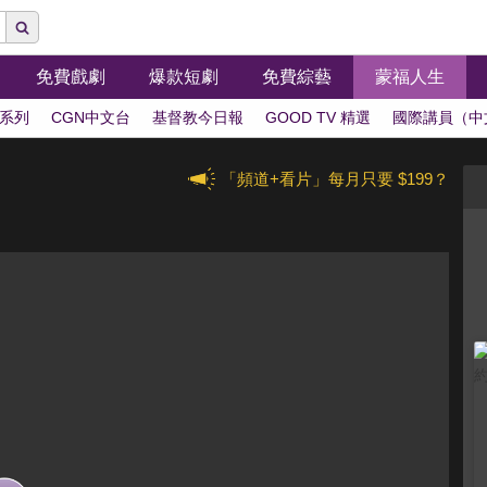
免費戲劇
爆款短劇
免費綜藝
蒙福人生
系列
CGN中文台
基督教今日報
GOOD TV 精選
國際講員（中
「頻道+看片」每月只要 $199？