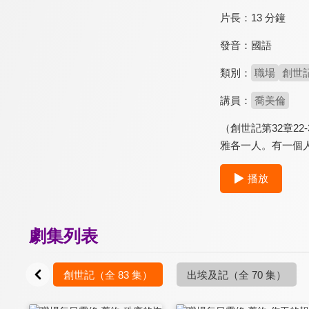
片長：
13 分鐘
發音：
國語
類別：
職場
創世
講員：
喬美倫
（創世記第32章2
雅各一人。有一個
播放
劇集列表
創世記
（全 83 集）
出埃及記
（全 70 集）