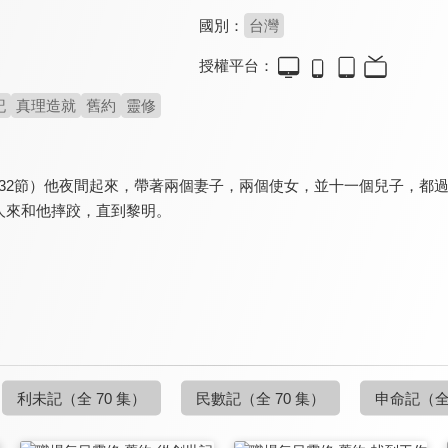
國別：
台灣
授權平台：
記
真理造就
舊約
靈修
2-32節）他夜間起來，帶著兩個妻子，兩個使女，並十一個兒子，
人來和他摔跤，直到黎明。
利未記
（全 70 集）
民數記
（全 70 集）
申命記
（全