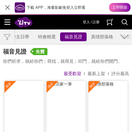
下載 APP，海量影劇免登入立即看
登入 / 註冊
空中主日學
特會精選
福音見證
真情部落格
家庭
福音見證
你們祈求，就給你們；尋找，就尋見；叩門，就給你們開門。
最受歡迎
最新上架
評分最高