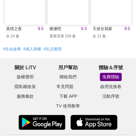
真情之夜
9.5
樂優吧
9.3
天使在我家
8.0
全 24 集
更新至第 258 集
全 12 集
#生命故事
#感人肺腑
#生活應用
關於 LiTV
用戶幫助
體驗＆序號
版權聲明
聯絡我們
免費體驗
隱私權政策
常見問題
啟用兌換卷
服務條款
下載 APP
活動序號
TV 使用教學