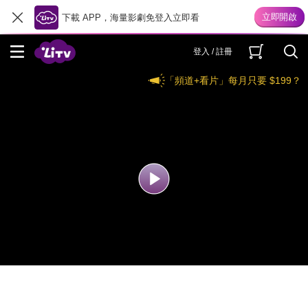
下載 APP，海量影劇免登入立即看
登入 / 註冊
「頻道+看片」每月只要 $199？