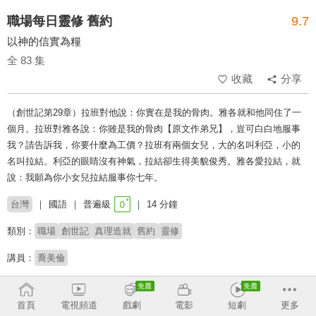
職場每日靈修 舊約
9.7
以神的信實為糧
全 83 集
收藏
分享
（創世記第29章）拉班對他說：你實在是我的骨肉。雅各就和他同住了一
個月。拉班對雅各說：你雖是我的骨肉【原文作弟兄】，豈可白白地服事
我？請告訴我，你要什麼為工價？拉班有兩個女兒，大的名叫利亞，小的
名叫拉結。利亞的眼睛沒有神氣，拉結卻生得美貌俊秀。雅各愛拉結，就
說：我願為你小女兒拉結服事你七年。
台灣
國語
普遍級
14 分鐘
類別：
職場
創世記
真理造就
舊約
靈修
講員：
喬美倫
收回
首頁
電視頻道
戲劇
電影
短劇
更多