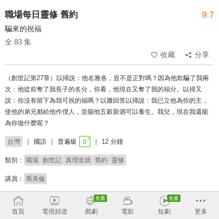
職場每日靈修 舊約
9.7
騙來的祝福
全 83 集
收藏
分享
（創世記第27章）以掃說：他名雅各，豈不是正對嗎？因為他欺騙了我兩
次：他從前奪了我長子的名分，你看，他現在又奪了我的福分。以掃又
說：你沒有留下為我可祝的福嗎？以撒回答以掃說：我已立他為你的主，
使他的弟兄都給他作僕人，並賜他五穀新酒可以養生。我兒，現在我還能
為你做什麼呢？
台灣
國語
普遍級
12 分鐘
類別：
職場
創世記
真理造就
舊約
靈修
講員：
喬美倫
收回
首頁
電視頻道
戲劇
電影
短劇
更多