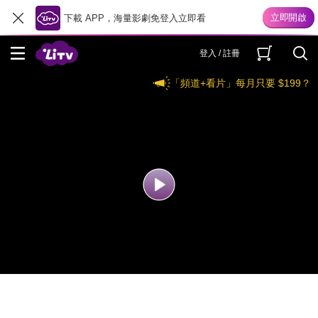
下載 APP，海量影劇免登入立即看
登入 / 註冊
「頻道+看片」每月只要 $199？