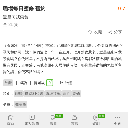
職場每日靈修 舊約
9.7
豈是向我禁食
全 21 集
收藏
分享
（撒迦利亞書7章1-14節）萬軍之耶和華的話就臨到我說：你要宣告國內的
眾民和祭司，說：你們這七十年，在五月、七月禁食悲哀，豈是絲毫向我
禁食嗎？你們吃喝，不是為自己吃，為自己喝嗎？當耶路撒冷和四圍的城
邑有居民，正興盛，南地高原有人居住的時候，耶和華藉從前的先知所宣
告的話，你們不當聽嗎？
台灣
國語
普遍級
16 分鐘
類別：
職場
撒迦利亞書
真理造就
舊約
靈修
講員：
喬美倫
收回
首頁
電視頻道
戲劇
電影
短劇
更多