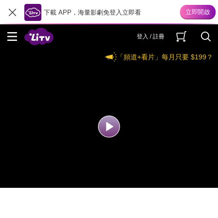
下載 APP，海量影劇免登入立即看
登入 / 註冊
「頻道+看片」每月只要 $199？