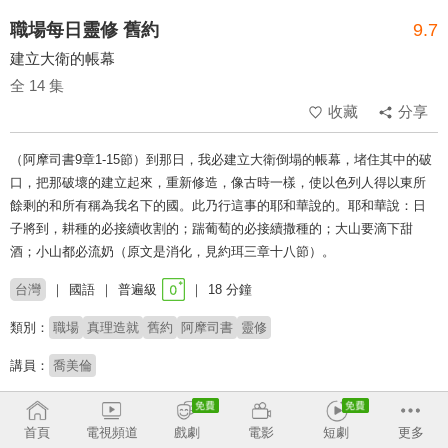
職場每日靈修 舊約
9.7
建立大衛的帳幕
全 14 集
收藏
分享
（阿摩司書9章1-15節）到那日，我必建立大衛倒塌的帳幕，堵住其中的破
口，把那破壞的建立起來，重新修造，像古時一樣，使以色列人得以東所
餘剩的和所有稱為我名下的國。此乃行這事的耶和華說的。耶和華說：日
子將到，耕種的必接續收割的；踹葡萄的必接續撒種的；大山要滴下甜
酒；小山都必流奶（原文是消化，見約珥三章十八節）。
台灣
國語
普遍級
18 分鐘
類別：
職場
真理造就
舊約
阿摩司書
靈修
講員：
喬美倫
收回
首頁
電視頻道
戲劇
電影
短劇
更多