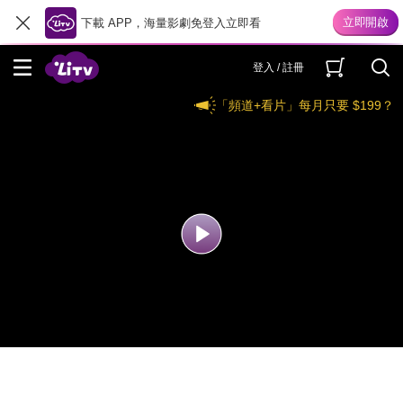
下載 APP，海量影劇免登入立即看
登入 / 註冊
「頻道+看片」每月只要 $199？