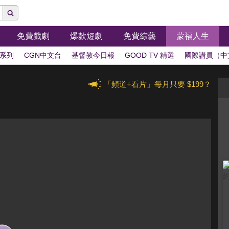
免費戲劇
爆款短劇
免費綜藝
蒙福人生
系列
CGN中文台
基督教今日報
GOOD TV 精選
國際講員（中
「頻道+看片」每月只要 $199？