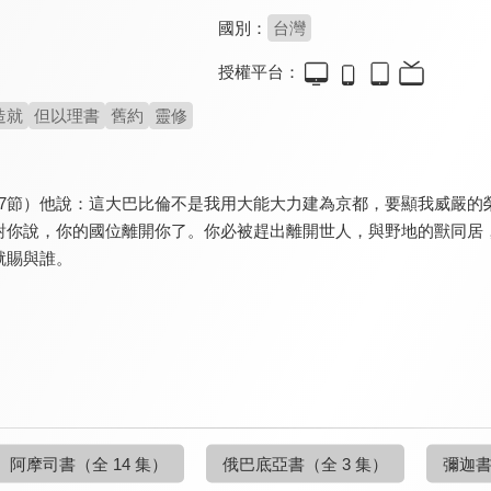
國別：
台灣
授權平台：
造就
但以理書
舊約
靈修
8-37節）他說：這大巴比倫不是我用大能大力建為京都，要顯我威嚴
對你說，你的國位離開你了。你必被趕出離開世人，與野地的獸同居
就賜與誰。
阿摩司書
（全 14 集）
俄巴底亞書
（全 3 集）
彌迦