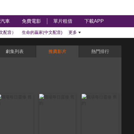
汽車
免費電影
單片租借
下載APP
文配音）
生命的贏家(中文配音)
更多
劇集列表
推薦影片
熱門排行