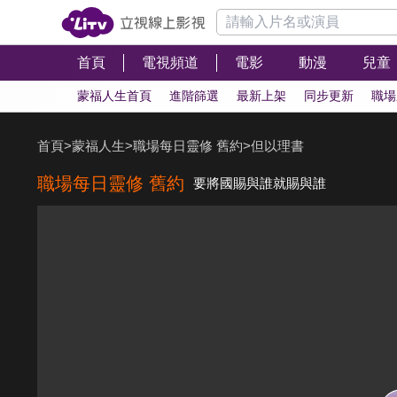
首頁
電視頻道
電影
動漫
兒童
蒙福人生首頁
進階篩選
最新上架
同步更新
職場
首頁
>
蒙福人生
>
職場每日靈修 舊約
>
但以理書
職場每日靈修 舊約
要將國賜與誰就賜與誰