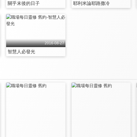
關乎末後的日子
耶利米論耶路撒冷
2016-08-27
智慧人必發光