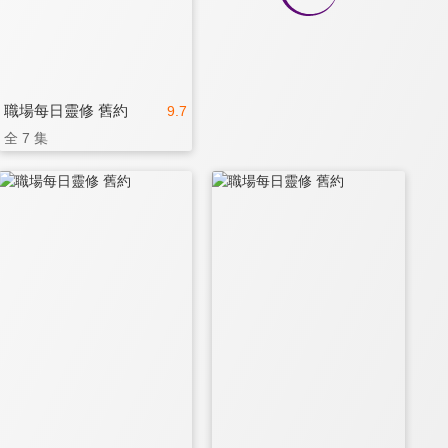
職場每日靈修 舊約
9.7
全 7 集