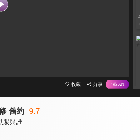
收藏
分享
修 舊約
9.7
就賜與誰