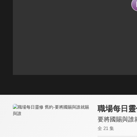
職場每日靈
要將國賜與誰
全 21 集