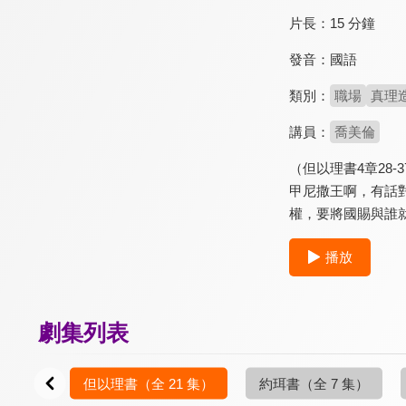
片長：
15 分鐘
發音：
國語
類別：
職場
真理
講員：
喬美倫
（但以理書4章2
甲尼撒王啊，有話
權，要將國賜與誰
播放
劇集列表
2 集）
但以理書
（全 21 集）
約珥書
（全 7 集）