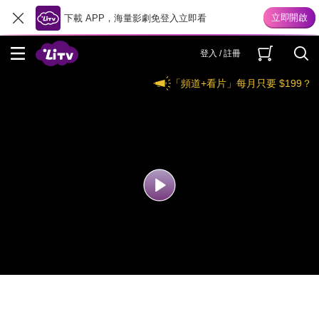
下載 APP，海量影劇免登入立即看
登入 / 註冊
「頻道+看片」每月只要 $199？