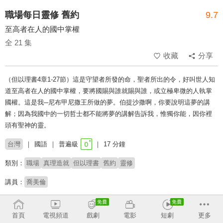
職場每日靈修 舊約
9.7
至高者在人的國中掌權
全 21 集
收藏
分享
（但以理書4章1-27節）這是守望者所發的命，聖者所出的令，好叫世人知
道至高者在人的國中掌權，要將國賜與誰就賜與誰，或立極卑微的人執掌
國權。這是我─尼布甲尼撒王所做的夢。伯提沙撒啊，你要說明這夢的講
解；因為我國中的一切哲士都不能將夢的講解告訴我，惟獨你能，因你裡
頭有聖神的靈。
台灣
國語
普遍級
17 分鐘
類別：
職場
真理造就
但以理書
舊約
靈修
講員：
喬美倫
收回
首頁
電視頻道
戲劇
電影
短劇
更多