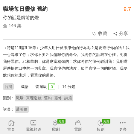
職場每日靈修 舊約
9.7
你的話是腳前的燈
全 146 集
收藏
分享
（詩篇119篇9-16節）少年人用什麼潔淨他的行為呢？是要遵行你的話！我
一心尋求了你；求你不要叫我偏離你的命令。我將你的話藏在心裡，免得
我得罪你。耶和華啊，你是應當稱頌的！求你將你的律例教訓我！我用嘴
唇傳揚你口中的一切典章。我喜悅你的法度，如同喜悅一切的財物。我要
默想你的訓詞，看重你的道路。
台灣
國語
普遍級
14 分鐘
類別：
職場
真理造就
舊約
靈修
詩篇
講員：
喬美倫
收回
首頁
電視頻道
戲劇
電影
短劇
更多