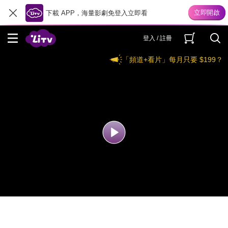
下載 APP，海量影劇免登入立即看
登入 / 註冊
「頻道+看片」每月只要 $199？