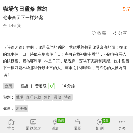
職場每日靈修 舊約
9.7
他未嘗留下一樣好處
全 146 集
收藏
分享
（詩篇84篇）神啊，你是我們的盾牌；求你垂顧觀看你受膏者的面！在你
的院宇住一日，勝似在別處住千日；寧可在我神殿中看門，不願住在惡人
的帳棚裡。因為耶和華─神是日頭，是盾牌，要賜下恩惠和榮耀。他未嘗留
下一樣好處不給那些行動正直的人。萬軍之耶和華啊，倚靠你的人便為有
福！
台灣
國語
普遍級
14 分鐘
類別：
職場
真理造就
舊約
靈修
詩篇
講員：
喬美倫
收回
首頁
電視頻道
戲劇
電影
短劇
更多