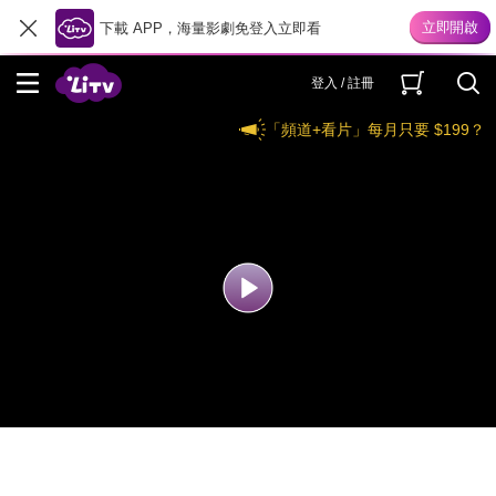
下載 APP，海量影劇免登入立即看
登入 / 註冊
「頻道+看片」每月只要 $199？