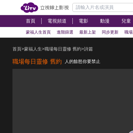
首頁
電視頻道
電影
動漫
兒童
蒙福人生首頁
進階篩選
最新上架
同步更新
職場
首頁
>
蒙福人生
>
職場每日靈修 舊約
>
詩篇
職場每日靈修 舊約
人的餘怒你要禁止