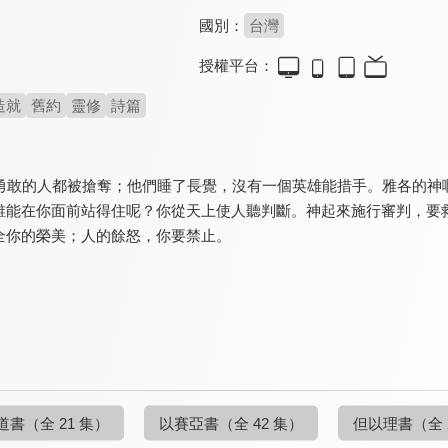
國別：
台灣
授權平台：
造就
舊約
靈修
詩篇
中勇敢的人都被搶奪；他們睡了長覺，沒有一個英雄能措手。雅各的神
誰能在你面前站得住呢？你從天上使人聽判斷。神起來施行審判，要
全你的榮美；人的餘怒，你要禁止。
道書
（全 21 集）
以賽亞書
（全 42 集）
但以理書
（全 