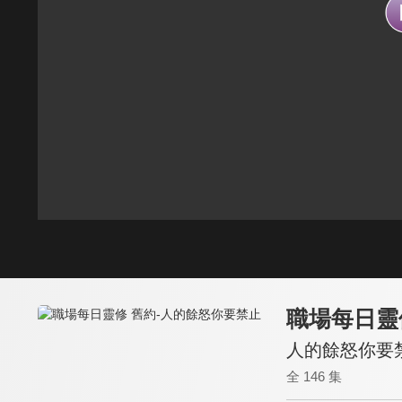
職場每日靈
人的餘怒你要
全 146 集