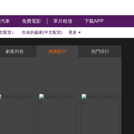
汽車
免費電影
單片租借
下載APP
文配音）
生命的贏家(中文配音)
更多
劇集列表
推薦影片
熱門排行