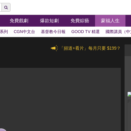
免費戲劇
爆款短劇
免費綜藝
蒙福人生
系列
CGN中文台
基督教今日報
GOOD TV 精選
國際講員（中
「頻道+看片」每月只要 $199？