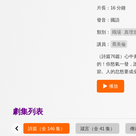
片長：
16 分鐘
發音：
國語
類別：
職場
真理
講員：
喬美倫
（詩篇76篇）心
的！你怒氣一發，
節。人的忿怒要成
播放
劇集列表
7 集）
詩篇
（全 146 集）
箴言
（全 41 集）
傳