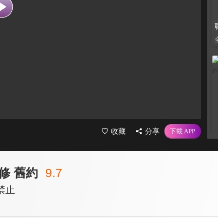
收藏
分享
修 舊約
9.7
禁止