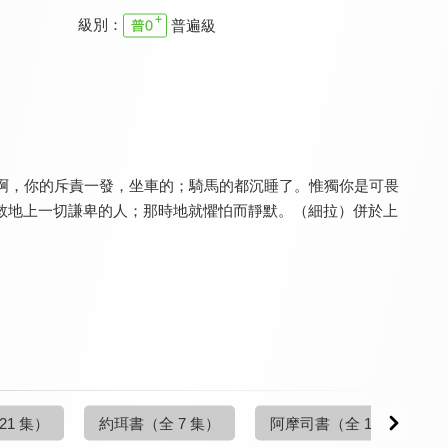
級別：
普遍級
職場每日靈修特別信息
職場每日靈修特別信息
職場每日靈修特別信息
9.7
9.7
9.7
全 1 集
全 14 集
全 14 集
啊，你的斥責一發，坐車的；騎馬的都沉睡了。惟獨你是可畏
救地上一切謙卑的人；那時地就懼怕而靜默。（細拉）併於上
職場每日靈修 舊約
職場每日靈修 舊約
職場每日靈修 舊約
9.7
9.7
9.7
全 21 集
全 42 集
全 21 集
21 集）
約珥書
（全 7 集）
阿摩司書
（全 14 集）