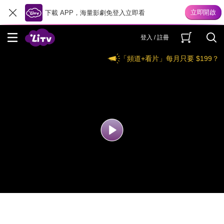
下載 APP，海量影劇免登入立即看
登入 / 註冊
「頻道+看片」每月只要 $199？