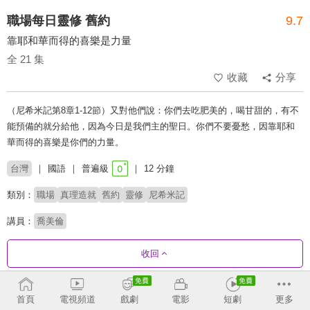
職場每日靈修 舊約
9.7
靠耶和華而得的喜樂是力量
全 21 集
收藏
分享
（尼希米記第8章1-12節）又對他們說：你們去吃肥美的，喝甘甜的，有不
能預備的就分給他，因為今日是我們主的聖日。你們不要憂愁，因靠耶和
華而得的喜樂是你們的力量。
台灣
國語
普遍級
12 分鐘
類別：
職場
真理造就
舊約
靈修
尼希米記
講員：
喬美倫
收回
劇集列表
正序
首頁
電視頻道
戲劇
電影
短劇
更多