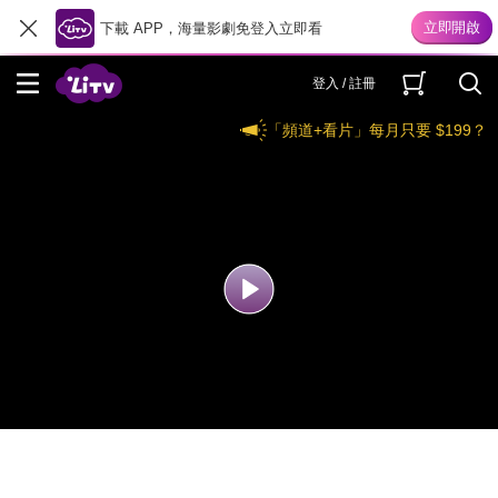
下載 APP，海量影劇免登入立即看
登入 / 註冊
「頻道+看片」每月只要 $199？