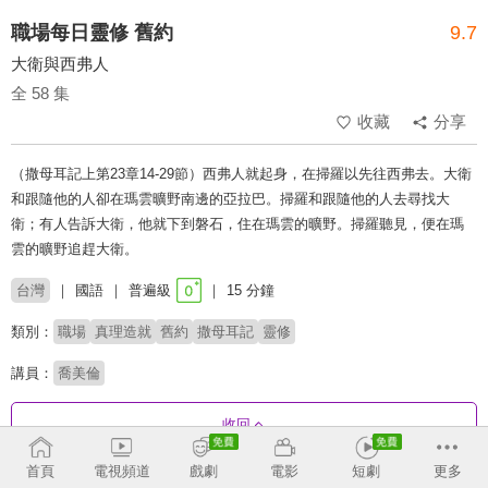
職場每日靈修 舊約
9.7
大衛與西弗人
全 58 集
收藏
分享
（撒母耳記上第23章14-29節）西弗人就起身，在掃羅以先往西弗去。大衛
和跟隨他的人卻在瑪雲曠野南邊的亞拉巴。掃羅和跟隨他的人去尋找大
衛；有人告訴大衛，他就下到磐石，住在瑪雲的曠野。掃羅聽見，便在瑪
雲的曠野追趕大衛。
台灣
國語
普遍級
15 分鐘
類別：
職場
真理造就
舊約
撒母耳記
靈修
講員：
喬美倫
收回
首頁
電視頻道
戲劇
電影
短劇
更多