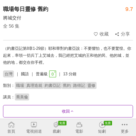
職場每日靈修 舊約
9.7
將城交付
全 56 集
收藏
分享
（約書亞記第8章1-29節）耶和華對約書亞說：不要懼怕，也不要驚惶。你
起來，率領一切兵丁上艾城去，我已經把艾城的王和他的民、他的城，並
他的地，都交在你手裡。
台灣
國語
普遍級
13 分鐘
類別：
職場
真理造就
約書亞記
舊約
路得記
靈修
講員：
喬美倫
收回
劇集列表
正序
首頁
電視頻道
戲劇
電影
短劇
更多