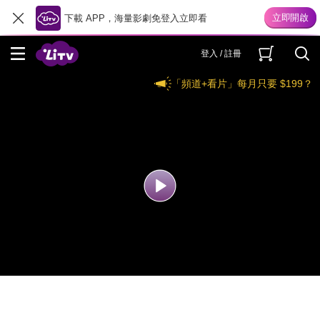
下載 APP，海量影劇免登入立即看
登入 / 註冊
「頻道+看片」每月只要 $199？