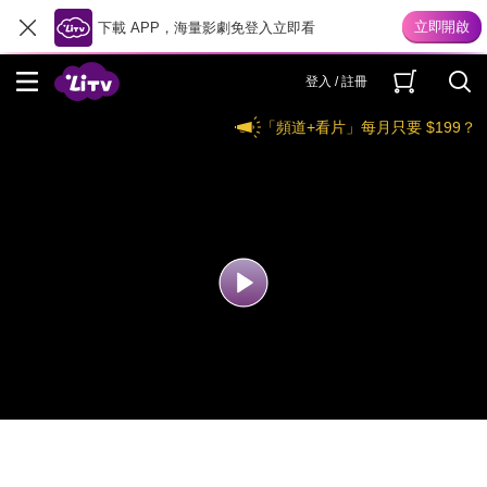
下載 APP，海量影劇免登入立即看
登入 / 註冊
「頻道+看片」每月只要 $199？