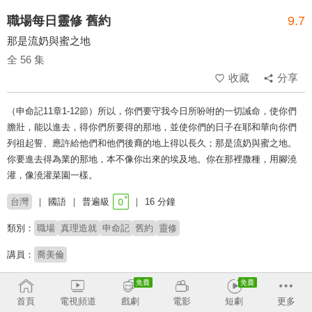
職場每日靈修 舊約
9.7
那是流奶與蜜之地
全 56 集
收藏
分享
（申命記11章1-12節）所以，你們要守我今日所吩咐的一切誡命，使你們
膽壯，能以進去，得你們所要得的那地，並使你們的日子在耶和華向你們
列祖起誓、應許給他們和他們後裔的地上得以長久；那是流奶與蜜之地。
你要進去得為業的那地，本不像你出來的埃及地。你在那裡撒種，用腳澆
灌，像澆灌菜園一樣。
台灣
國語
普遍級
16 分鐘
類別：
職場
真理造就
申命記
舊約
靈修
講員：
喬美倫
收回
首頁
電視頻道
戲劇
電影
短劇
更多