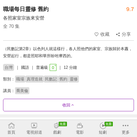
職場每日靈修 舊約
9.7
各照家室宗族來安營
全 70 集
收藏
分享
（民數記第2章）以色列人就這樣行，各人照他們的家室、宗族歸於本纛，
安營起行，都是照耶和華所吩咐摩西的。
台灣
國語
普遍級
12 分鐘
類別：
職場
真理造就
民數記
舊約
靈修
講員：
喬美倫
收回
劇集列表
正序
首頁
電視頻道
戲劇
電影
短劇
更多
創世記