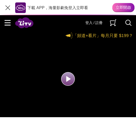
下載 APP，海量影劇免登入立即看
登入 / 註冊
「頻道+看片」每月只要 $199？