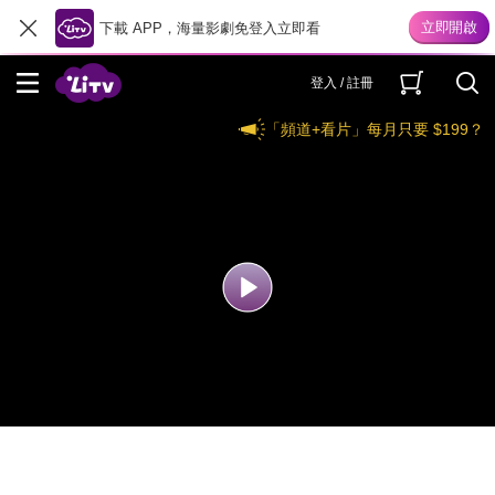
下載 APP，海量影劇免登入立即看
登入 / 註冊
「頻道+看片」每月只要 $199？