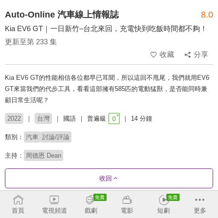
Auto-Online 汽車線上情報誌
8.0
Kia EV6 GT｜一日新竹–台北來回，充電快到吃飯時間都不夠！
更新至第 233 集
收藏
分享
Kia EV6 GT的性能相信各位都早已耳聞，所以這回不甩尾，我們就用EV6
GT來當我們的代步工具，看看這部擁有585匹的電動猛獸，是否能同時兼
顧日常生活呢？
2022
台灣
國語
普遍級
14 分鐘
類別：
汽車
討論/評論
主持：
周德恩 Dean
收回
劇集列表
反序
收合
首頁
電視頻道
戲劇
電影
短劇
更多