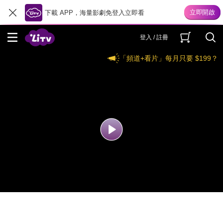
下載 APP，海量影劇免登入立即看
登入 / 註冊
「頻道+看片」每月只要 $199？