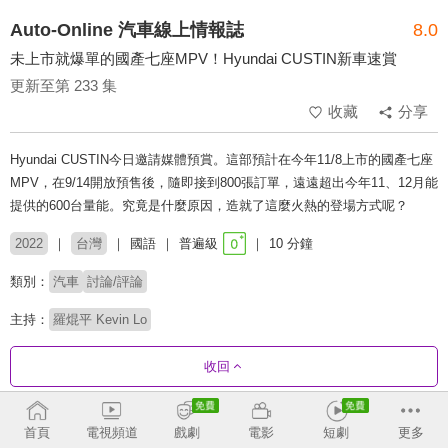
Auto-Online 汽車線上情報誌
8.0
未上市就爆單的國產七座MPV！Hyundai CUSTIN新車速賞
更新至第 233 集
收藏
分享
Hyundai CUSTIN今日邀請媒體預賞。這部預計在今年11/8上市的國產七座
MPV，在9/14開放預售後，隨即接到800張訂單，遠遠超出今年11、12月能
提供的600台量能。究竟是什麼原因，造就了這麼火熱的登場方式呢？
2022
台灣
國語
普遍級
10 分鐘
類別：
汽車
討論/評論
主持：
羅焜平 Kevin Lo
收回
劇集列表
反序
收合
首頁
電視頻道
戲劇
電影
短劇
更多