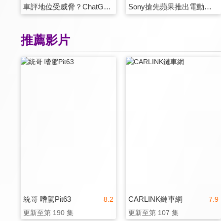
車評地位受威脅？ChatGPT究竟是什麼鬼東西？
Sony搶先蘋果推出電動車？輪胎品牌跨界做螢幕？｜2023 CES 車壇亮點整理
推薦影片
統哥 嗜駕Pit63
CARLINK鏈車網
8.2
7.9
更新至第 190 集
更新至第 107 集