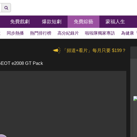
免費戲劇
爆款短劇
免費綜藝
蒙福人生
拔
同步熱播
熱門排行榜
高分紀錄片
啦啦隊獨家專訪
為健康
「頻道+看片」每月只要 $199？
 e2008 GT Pack