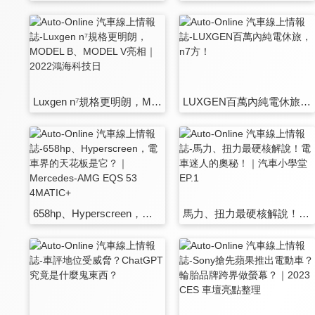
Luxgen n⁷規格更明朗，MODEL B、MODEL V亮相｜2022鴻海科技日
LUXGEN百萬內純電休旅，n7方！
658hp、Hyperscreen，電車界的天花板是它？｜Mercedes-AMG EQS 53 4MATIC+
馬力、扭力最硬核解說！電車迷人的奧秘！｜汽車小學堂EP.1