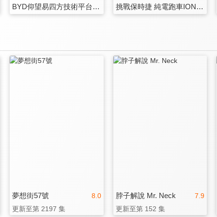
BYD仰望易四方技術平台U8、U9初搭載｜未來電車真的可以橫著走
挑戰保時捷 純電跑車IONIQ 6上市｜HYUNDAI新車導入計畫
夢想街57號
脖子解說 Mr. Neck
8.0
7.9
更新至第 2197 集
更新至第 152 集