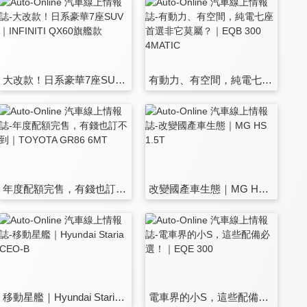
大改款！日系豪華7座SUV｜INFINITI QX60旗艦款
有動力、有空間，純電七座首選非它莫屬？｜EQB 300 4MATIC
年度配額完售，有錢也訂不到｜TOYOTA GR86 6MT
改變國產車生態｜MG HS 1.5T
移動星艦｜Hyundai Staria CEO-B
電車界的小S，這些配備必選！｜EQE 300