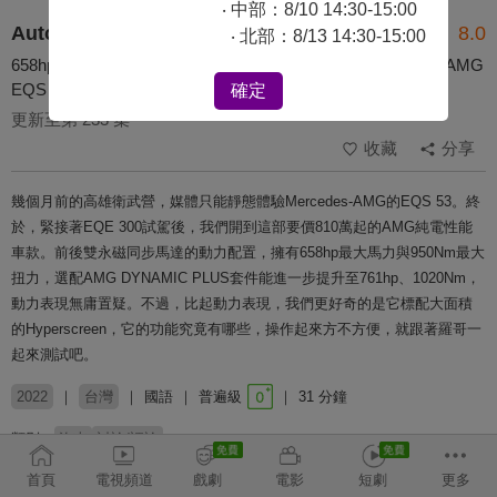
‧ 中部：8/10 14:30-15:00
Auto-Online 汽車線上情報誌
8.0
‧ 北部：8/13 14:30-15:00
658hp、Hyperscreen，電車界的天花板是它？｜Mercedes-AMG
EQS 53 4MATIC+
確定
更新至第 233 集
收藏
分享
幾個月前的高雄衛武營，媒體只能靜態體驗Mercedes-AMG的EQS 53。終
於，緊接著EQE 300試駕後，我們開到這部要價810萬起的AMG純電性能
車款。前後雙永磁同步馬達的動力配置，擁有658hp最大馬力與950Nm最大
扭力，選配AMG DYNAMIC PLUS套件能進一步提升至761hp、1020Nm，
動力表現無庸置疑。不過，比起動力表現，我們更好奇的是它標配大面積
的Hyperscreen，它的功能究竟有哪些，操作起來方不方便，就跟著羅哥一
起來測試吧。
2022
台灣
國語
普遍級
31 分鐘
類別：
汽車
討論/評論
首頁
電視頻道
戲劇
電影
短劇
更多
主持：
羅焜平 Kevin Lo