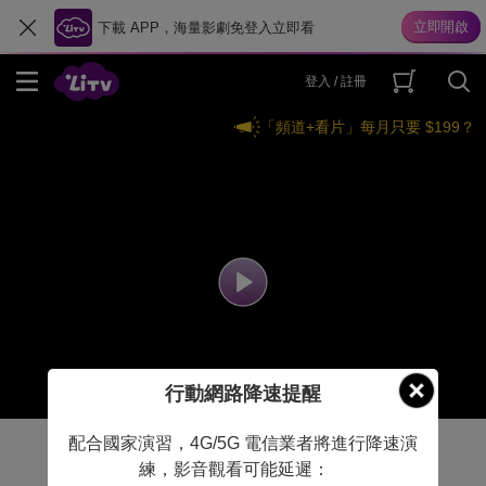
下載 APP，海量影劇免登入立即看
登入 / 註冊
「頻道+看片」每月只要 $199？
行動網路降速提醒
配合國家演習，4G/5G 電信業者將進行降速演
練，影音觀看可能延遲：