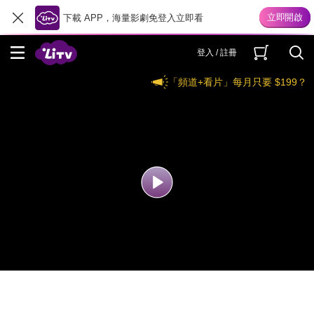
下載 APP，海量影劇免登入立即看
登入 / 註冊
「頻道+看片」每月只要 $199？