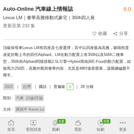
Auto-Online 汽車線上情報誌
8.0
Lexus LM｜奢華高雅移動式豪宅｜350h四人座
更新至第 233 集
收藏
分享
頂級保母車Lexus LM有四座及七座選擇，其中以四座最為高雅，吸睛程度
凌駕於剛上市的四代Alphard。LM在動力配置上有350h以及500h二種車
型，350h與Alphard同樣搭載2.5L引擎+Hybrid系統與E-Four的動力配置，綜
效馬力250匹，高雅外觀與奢華內裝，尤其是48吋後座螢幕，讓羅總編愛不
釋手。
2022
台灣
國語
普遍級
28 分鐘
類別：
汽車
討論/評論
主持：
羅焜平 Kevin Lo
收回
首頁
電視頻道
戲劇
電影
短劇
更多