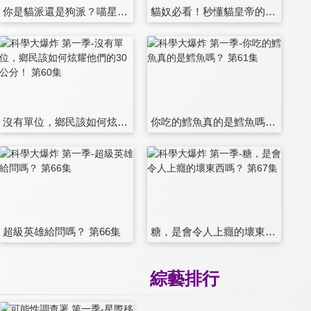
你是貓派還是狗派？喵星人 v.s. 汪星人的科學論壇 第53集
貓奴必看！秒懂貓皇帝的各種行為 第54集
沒有單位，鄉民該如何炫耀他們的30公分！ 第60集
你吃的鱈魚真的是鱈魚嗎？ 第61集
超級英雄給問嗎？ 第66集
糖，是會令人上癮的壞東西嗎？ 第67集
綜藝排行