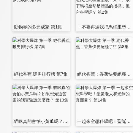
動物界的多元成家 第1集
「不要再逼我把馬桶坐墊放下來！」放下馬桶坐墊是體貼的指標，但它科學嗎？ 第2集
絕代香蕉 暖男排行榜 第7集
絕代香蕉：香蕉快要絕種了!? 第8集
貓咪真的會怕小黃瓜嗎？如果想知道答案的話實驗該怎麼做？ 第13集
一起來空想科學吧！聖誕老人和光劍的真面目？ 第14集