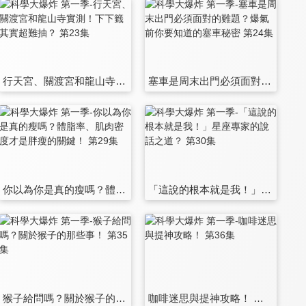
行天宮、關渡宮和龍山寺實測！下下籤其實超難抽？ 第23集
塞車是周末出門必須面對的難題？爆氣前你要知道的塞車秘密 第24集
你以為你是真的瘦嗎？體脂率、肌肉密度才是胖瘦的關鍵！ 第29集
「這說的根本就是我！」星座專家的說話之道？ 第30集
猴子給問嗎？關於猴子的那些事！ 第35集
咖啡迷思與提神攻略！ 第36集