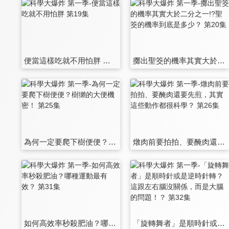
便當這樣吃就不用怕胖 第19集
擲出聖筊的機率其實大於二分之一!?聖筊的機率到底是多少？ 第20集
為何一定要爬下樹便便？樹獺的大便機密！ 第25集
燉肉前要拍拍、要醃肉還要先煎，其實這些動作都很科學？ 第26集
如何高效率秒殺肥油？哪種運動最有效？ 第31集
「旋轉舞者」是順時針或是逆時針轉？這跟左右腦沒關係，而是大腦的問題！？ 第32集