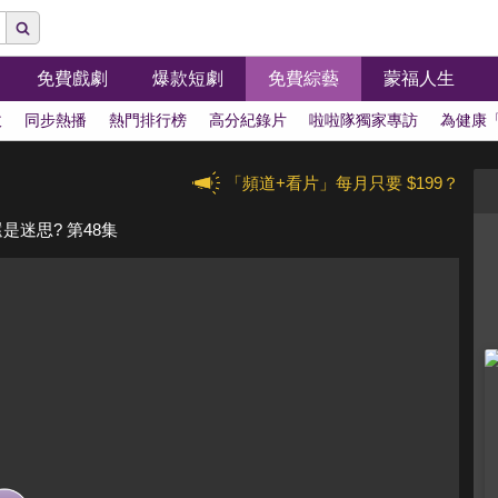
免費戲劇
爆款短劇
免費綜藝
蒙福人生
拔
同步熱播
熱門排行榜
高分紀錄片
啦啦隊獨家專訪
為健康
「頻道+看片」每月只要 $199？
迷思? 第48集