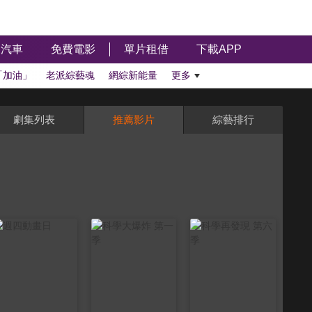
汽車
免費電影
單片租借
下載APP
「加油」
老派綜藝魂
網綜新能量
更多
劇集列表
推薦影片
綜藝排行