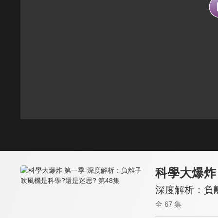
科學大爆炸
深度解析：負離
全 67 集