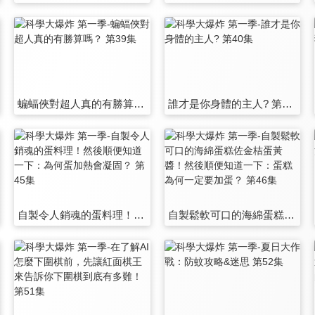
蝙蝠俠對超人真的有勝算嗎？ 第39集
誰才是你身體的主人? 第40集
自製令人銷魂的蛋料理！然後順便知道一下：為何蛋加熱會凝固？ 第45集
自製鬆軟可口的海綿蛋糕佐金桔蛋黃醬！然後順便知道一下：蛋糕為何一定要加蛋？ 第46集