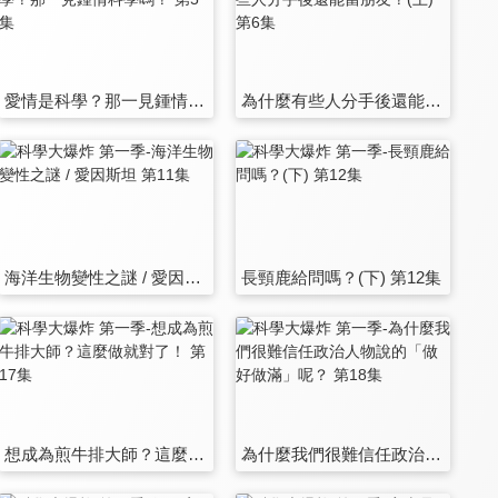
愛情是科學？那一見鍾情科學嗎？ 第5集
為什麼有些人分手後還能當朋友？(上) 第6集
海洋生物變性之謎 / 愛因斯坦 第11集
長頸鹿給問嗎？(下) 第12集
想成為煎牛排大師？這麼做就對了！ 第17集
為什麼我們很難信任政治人物說的「做好做滿」呢？ 第18集