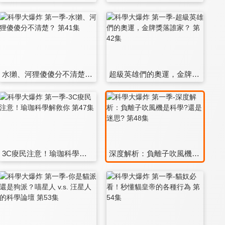
水獺、河狸傻傻分不清楚？ 第41集
超級英雄們的奧運，金牌獎落誰家？ 第42集
3C痠民注意！瑜珈科學解救你 第47集
深度解析：負離子吹風機是科學?還是迷思? 第48集