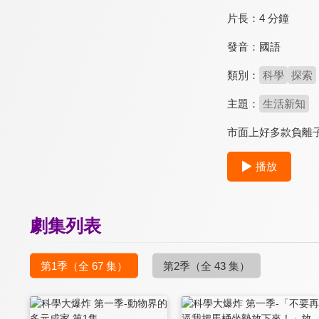
片長：
4 分鐘
發音：
國語
類別：
科學
探索
主題：
生活新知
市面上好多款負離
播放
劇集列表
第1季
（全 67 集）
第2季
（全 43 集）