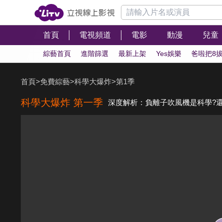
首頁
電視頻道
電影
動漫
兒童
綜藝首頁
進階篩選
最新上架
Yes娛樂
爸啦把8
首頁
>
免費綜藝
>
科學大爆炸
>
第1季
科學大爆炸 第一季
深度解析：負離子吹風機是科學?還是