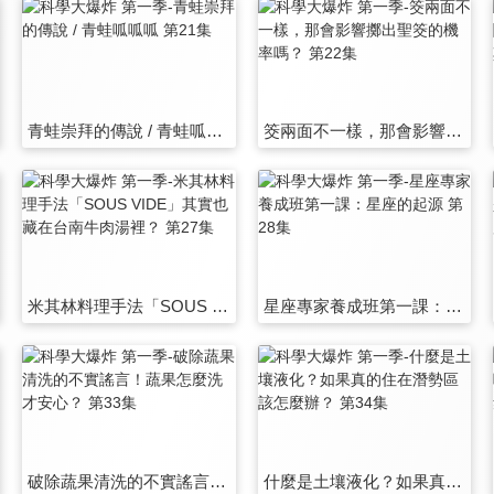
青蛙崇拜的傳說 / 青蛙呱呱呱 第21集
筊兩面不一樣，那會影響擲出聖筊的機率嗎？ 第22集
米其林料理手法「SOUS VIDE」其實也藏在台南牛肉湯裡？ 第27集
星座專家養成班第一課：星座的起源 第28集
破除蔬果清洗的不實謠言！蔬果怎麼洗才安心？ 第33集
什麼是土壤液化？如果真的住在潛勢區該怎麼辦？ 第34集