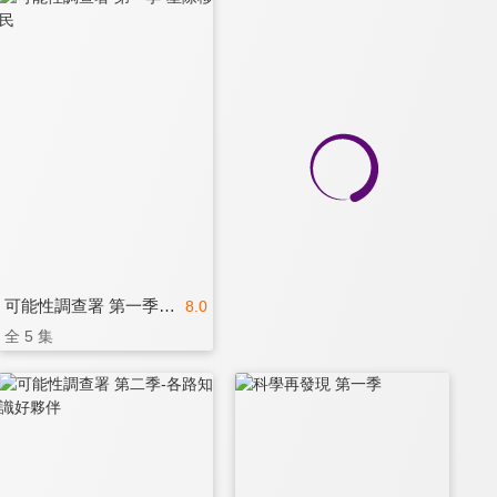
可能性調查署 第一季-星際移民
8.0
全 5 集