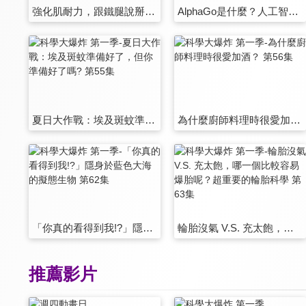
強化肌耐力，跟鐵腿說掰掰 第49集
AlphaGo是什麼？人工智慧真的戰勝人腦了嗎!? 第50集
夏日大作戰：埃及斑蚊準備好了，但你準備好了嗎? 第55集
為什麼廚師料理時很愛加酒？ 第56集
「你真的看得到我!?」隱身於藍色大海的擬態生物 第62集
輪胎沒氣 V.S. 充太飽，哪一個比較容易爆胎呢？超重要的輪胎科學 第63集
推薦影片