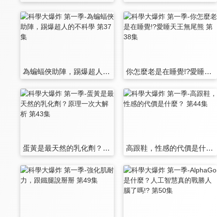
為蝙蝠俠助陣，踢爆超人的不科學 第37集
你怎麼老是在睡覺!?愛睡天王無尾熊 第38集
蛋黃是最天然的乳化劑？原理一次大解析 第43集
高跟鞋，性感的代價是什麼？ 第44集