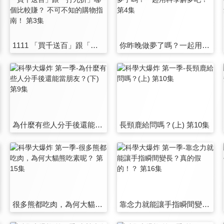
1111 「買千送百」跟「打九折」哪個比較賺？ 不可不知的購物指南！ 第3集
你昨晚做夢了嗎？一起用科學解夢吧！ 第4集
為什麼有些人分手後還能當朋友？(下) 第9集
長頸鹿給問嗎？(上) 第10集
很多熊都吃肉，為何大貓熊吃素呢？ 第15集
靠念力就能讓手指瞬間變長？真的假的！？ 第16集