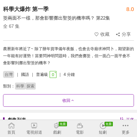
科學大爆炸 第一季
8.0
筊兩面不一樣，那會影響擲出聖筊的機率嗎？ 第22集
全 67 集
收藏
分享
農曆新年將近了~ 除了辦年貨準備年夜飯，也會去寺廟求神問卜，期望新的
一年能有好運勢！當要問神明問題時，我們會擲筊，但一面凸一面平會不
會影響到擲出聖筊的機率？
台灣
國語
普遍級
4 分鐘
類別：
科學
探索
收回
劇集列表
正序
第1季
第2季
首頁
電視頻道
戲劇
電影
短劇
更多