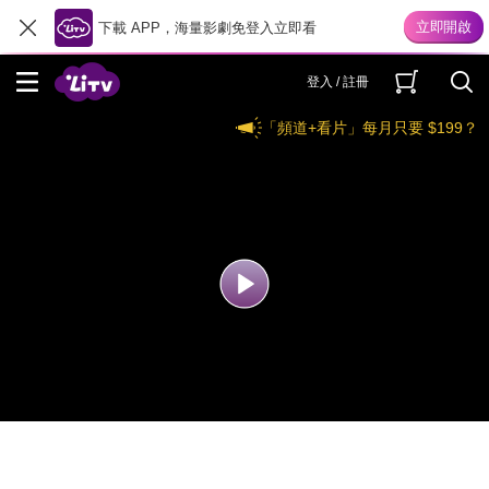
下載 APP，海量影劇免登入立即看
登入 / 註冊
「頻道+看片」每月只要 $199？