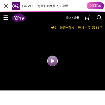
下載 APP，海量影劇免登入立即看
登入 / 註冊
「頻道+看片」每月只要 $199？