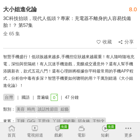
大小姐進化論
8.0
3C科技抬頭，現代人低頭？專家：充電器不離身的人容易找備
胎！？ 第57集
全 65 集
收藏
分享
智慧手機盛行！低頭族越來越多,手機控症狀越來越嚴重！有人隨時隨地充
電，深怕與世隔絕！有人沉迷手機遊戲，竟釀成交通意外？還有人幫手機
添購新衣，款式五花八門！還有心理師將根據你平時最常用的手機APP程
式，分析你中毒有多深？智慧手機要如何聰明的用？千萬別錯過《大小姐
進化論》！
台灣
國語
普遍級
47 分鐘
類別：
美容
時尚
談話性節目
綜藝
來賓：
王曈
GiGi
王思佳
丫頭
祝釩剛
邱永林
王怡文
主持：
吳淡如
林慧萍
首頁
電視頻道
戲劇
電影
短劇
更多