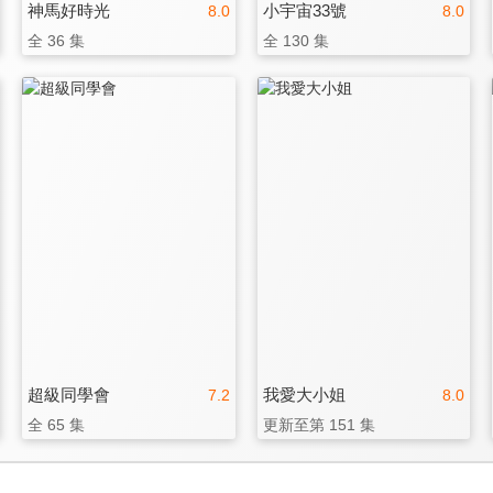
神馬好時光
小宇宙33號
8.0
8.0
全 36 集
全 130 集
超級同學會
我愛大小姐
7.2
8.0
全 65 集
更新至第 151 集