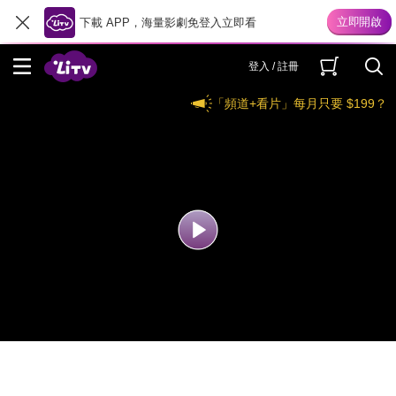
下載 APP，海量影劇免登入立即看
登入 / 註冊
「頻道+看片」每月只要 $199？