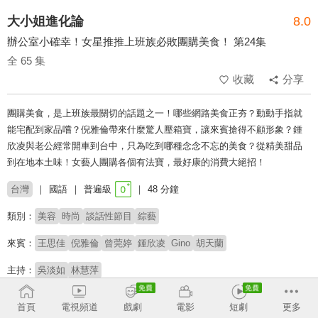
大小姐進化論
8.0
辦公室小確幸！女星推推上班族必敗團購美食！ 第24集
全 65 集
收藏
分享
團購美食，是上班族最關切的話題之一！哪些網路美食正夯？動動手指就
能宅配到家品嚐？倪雅倫帶來什麼驚人壓箱寶，讓來賓搶得不顧形象？鍾
欣凌與老公經常開車到台中，只為吃到哪種念念不忘的美食？從精美甜品
到在地本土味！女藝人團購各個有法寶，最好康的消費大絕招！
台灣
國語
普遍級
48 分鐘
類別：
美容
時尚
談話性節目
綜藝
來賓：
王思佳
倪雅倫
曾莞婷
鍾欣凌
Gino
胡天蘭
主持：
吳淡如
林慧萍
收回
首頁
電視頻道
戲劇
電影
短劇
更多